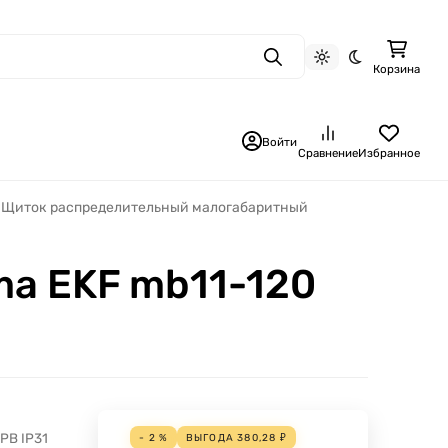
Поиск
Светлая тема
Темная тема
Корзина
Войти
Сравнение
Избранное
Щиток распределительный малогабаритный
ma EKF mb11-120
РВ IP31
- 2 %
ВЫГОДА
380,28
₽