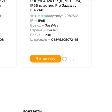
12)
PDB/W 4024 GR (ЩРН-ПГ-24)
PDB
y
IP65 пластик. Pro JazzWay
IP6
5072145
507
11
Артикул
2087518
В наличии
В
IP
—
IP
IP65
Бренд
—
Бре
JazzWay
Страна
—
Стр
Китай
Серия
—
Сер
PDB
Штрихкод
—
Штр
08
04895205072145
В корзину
Контакты