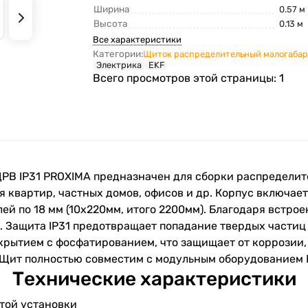
Ширина
0.57 м
Высота
0.13 м
Все характеристики
Категории:
Щиток распределительный малогаба
Электрика
EKF
Всего просмотров этой страницы:
1
РВ IP31 PROXIMA предназначен для сборки распределит
я квартир, частных домов, офисов и др. Корпус включа
ей по 18 мм (10х220мм, итого 2200мм). Благодаря встро
. Защита IP31 предотвращает попадание твердых частиц
рытием с фосфатированием, что защищает от коррозии,
 Щит полностью совместим с модульным оборудованием 
Технические характеристики
той установки