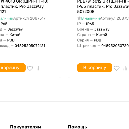
W 4018 GR (ЩРН-ПГ-18)
PDB/W 3012 GR (ЩРН-ПГ-
 пластик. Pro JazzWay
IP65 пластик. Pro JazzWa
121
5072008
Артикул
2087517
Артикул
20875
наличии
В наличии
IP
—
IP65
IP65
д
—
Бренд
—
JazzWay
JazzWay
на
—
Страна
—
Китай
Китай
я
—
Серия
—
PDB
PDB
хкод
—
Штрихкод
—
04895205072121
048952050720
 корзину
В корзину
Покупателям
Помощь