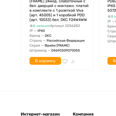
(FRAME) 24мод. слаботочный с
PDB/
бел. дверцей с монтажн. платой
IP65
в комплекте с 1 розеткой Viva
5072
(арт. 45005) и 1 коробкой PDD
В 
(арт. 10033) бел. DKC F24W4WW
IP
—
Артикул
2056282
В наличии
Брен
IP
—
IP40
Стра
Бренд
—
DKC
Сери
Страна
—
Российская Федерация
Штри
Серия
—
Фрейм (FRAME)
Штрихкод
—
04690309070055
В корзину
В
Интернет-магазин
Компания