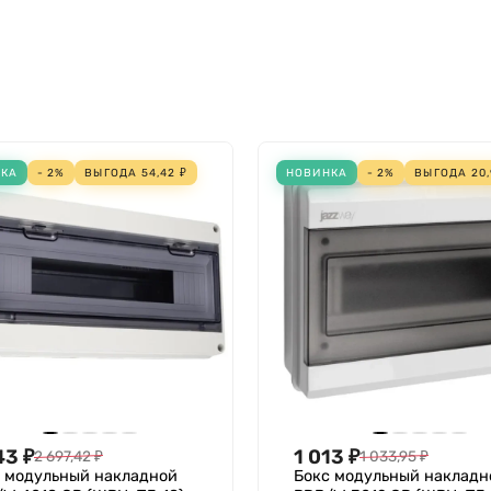
ндр
ытого типа
НКА
- 2%
ВЫГОДА
54,42
₽
НОВИНКА
- 2%
ВЫГОДА
20
43
₽
1 013
₽
2 697,42
₽
1 033,95
₽
 модульный накладной
Бокс модульный накладн