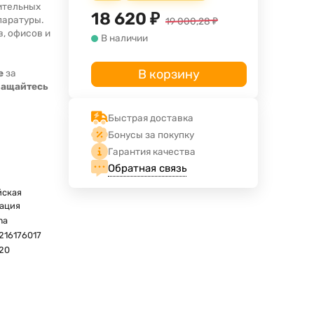
ительных
18 620
₽
паратуры.
19 000,28
₽
в, офисов и
В наличии
В корзину
е
за
ращайтесь
Быстрая доставка
Бонусы за покупку
Гарантия качества
Обратная связь
йская
ация
ma
216176017
120