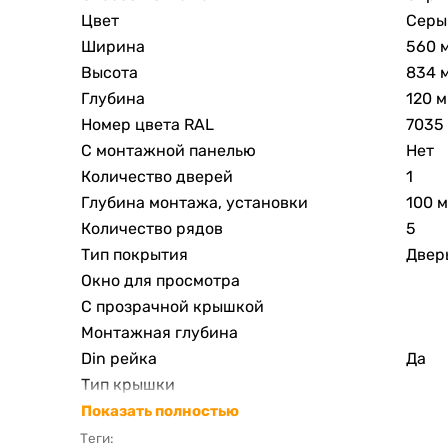
Цвет
Серы
Ширина
560 
Высота
834 
Глубина
120 
Номер цвета RAL
7035
С монтажной панелью
Нет
Количество дверей
1
Глубина монтажа, установки
100 
Количество рядов
5
Тип покрытия
Двер
Окно для просмотра
С прозрачной крышкой
Монтажная глубина
Din рейка
Да
Тип крышки
Материал корпуса
Стал
Показать полностью
Ширина в числах модульных расстояний
120
Теги: