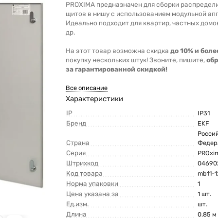
PROXIMA предназначен для сборки распредел
щитов в нишу с использованием модульной ап
Идеально подходит для квартир, частных домо
др.
На этот товар возможна скидка
до 10% и боле
покупку нескольких штук! Звоните, пишите,
об
за гарантированной скидкой!
Все описание
Характеристики
IP
IP31
Бренд
EKF
Росси
Страна
Федер
Серия
PROxi
Штрихкод
04690
Код товара
mb11-
Норма упаковки
1
Цена указана за
1 шт.
Ед.изм.
шт.
Длина
0.85 м