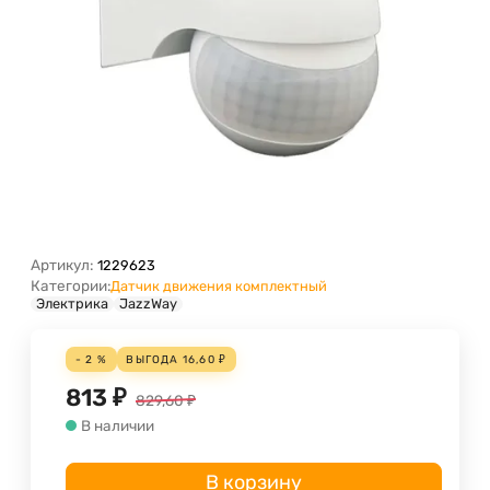
Артикул:
1229623
Категории:
Датчик движения комплектный
Электрика
JazzWay
- 2 %
ВЫГОДА
16,60
₽
813
₽
829,60
₽
В наличии
В корзину