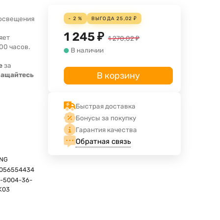
 освещения
- 2 %
ВЫГОДА
25,02
₽
1 245
₽
яет
1 270,02
₽
00 часов.
В наличии
е
за
В корзину
ращайтесь
Быстрая доставка
Бонусы за покупку
Гарантия качества
Обратная связь
ING
056554434
-5004-36-
K03