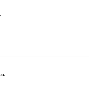
м
ов.