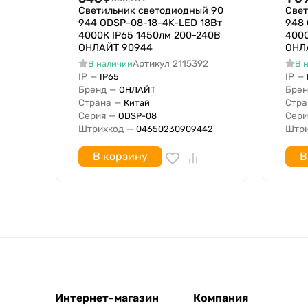
Светильник светодиодный 90
Свет
Возможность покрытия теплоизоляционным в
944 ODSP-08-18-4K-LED 18Вт
948
Подходит для числа источников света
4000К IP65 1450лм 200-240В
4000
ОНЛАЙТ 90944
ОНЛ
Подходит для монтажа на стену
Артикул
2115392
В наличии
В 
Предназначен для встроенного монтажа
IP
—
IP
—
IP65
ПРА в комплекте
Бренд
—
Брен
ОНЛАЙТ
Подходит для рабочего места с монитором EN 
Страна
—
Стра
Китай
Серия
—
Сери
ODSP-08
Подходит для открытого монтажа
Штрихкод
—
Штри
04650230909442
Угол светового излучения
Номинальный ток с
В корзину
В
Номинальный ток по
Цветовая температура с
Цветовая температура по
Максимальная мощность
Номинальный световой поток
Цвет свечения
С отверстием для циркуляции воздуха
Интернет-магазин
Компания
Подходит для обеззараживания воздуха