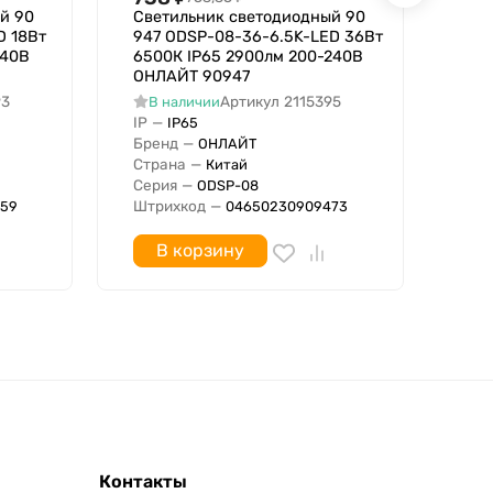
й 90
Светильник светодиодный 90
Све
D 18Вт
947 ODSP-08-36-6.5K-LED 36Вт
946
240В
6500К IP65 2900лм 200-240В
400
ОНЛАЙТ 90947
ОН
93
Артикул
2115395
В наличии
В
IP
—
IP
IP65
Бренд
—
Бре
ОНЛАЙТ
Страна
—
Стр
Китай
Серия
—
Сер
ODSP-08
Штрихкод
—
Штр
59
04650230909473
В корзину
Контакты