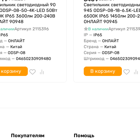
ильник светодиодный 90
Светильник светодиодны
оздействием
 ODSP-08-50-4K-LED 50Вт
945 ODSP-08-18-6.5K-LE
К IP65 3600лм 200-240В
6500К IP65 1450лм 200-
АЙТ 90948
ОНЛАЙТ 90945
Да
Артикул
2115396
Артикул
21153
наличии
В наличии
Нет
IP
—
IP65
IP65
Нет
д
—
Бренд
—
ОНЛАЙТ
ОНЛАЙТ
12464-1
Нет
на
—
Страна
—
Китай
Китай
я
—
Серия
—
ODSP-08
ODSP-08
Да
хкод
—
Штрихкод
—
04650230909480
046502309094
 корзину
В корзину
4000 К
4000 К
36 Вт
4320 лм
Покупателям
Помощь