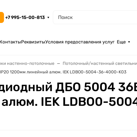
+7 995-15-00-813
Контакты
Реквизиты
Условия предоставления услуг
Еще
ики настенно-потолочные
Потолочный/настенный светильн
 IP20 1200мм линейный алюм. IEK LDBO0-5004-36-4000-K03
диодный ДБО 5004 36
 алюм. IEK LDBO0-500