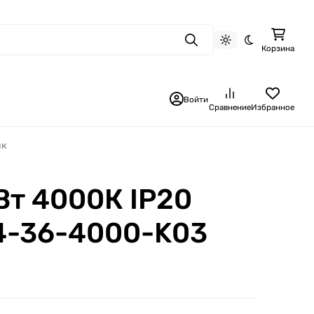
Поиск
Светлая тема
Темная тема
Корзина
Войти
Сравнение
Избранное
ик
Вт 4000К IP20
4-36-4000-K03