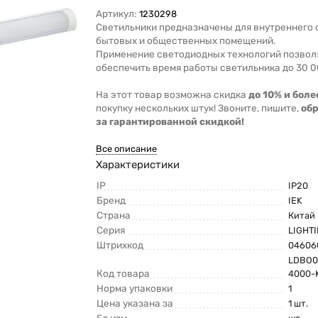
Артикул:
1230298
Светильники предназначены для внутреннего
бытовых и общественных помещений.
Применение светодиодных технологий позвол
обеспечить время работы светильника до 30 0
На этот товар возможна скидка
до 10% и боле
покупку нескольких штук! Звоните, пишите,
об
за гарантированной скидкой!
Все описание
Характеристики
IP
IP20
Бренд
IEK
Страна
Китай
Серия
LIGHT
Штрихкод
04606
LDBO0
Код товара
4000-
Норма упаковки
1
Цена указана за
1 шт.