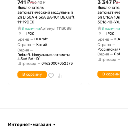
741
₽
3 347
₽
756,40
₽
3 415,
при коротком замыкании Icu IEC
6 кА
Выключатель
Выключатель
автоматический модульный
автоматически
60898 при 230 В
2п D 50А 4.5кА ВА-101 DEKraft
3п C 16А 10кА O
Номин. отключающая способность
11119DEK
3C16-10-УХЛ3 
при коротком замыкании Icu IEC
6 кА
Артикул
1113088
Арт
В наличии
В наличии
IP
—
IP
—
IP20
IP20
60947-2 при 230В
Бренд
—
Бренд
—
DEKraft
КЭАЗ
Номин. отключающая способность
Страна
—
Страна
—
Китай
при коротком замыкании Icu IEC
Российская Фед
Серия
—
Серия
—
OptiDin
Dekraft. Модульные автоматы
60947-2 при 400 В
4,5кА ВА-101
Штрихкод
—
04
Номинальное импульсное
Штрихкод
—
04620007062373
4 кВ
напряжение
В корзину
В корзину
Интернет-магазин