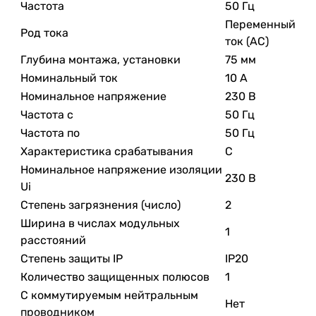
Частота
50 Гц
Переменный
Род тока
ток (AC)
Глубина монтажа, установки
75 мм
Номинальный ток
10 А
Номинальное напряжение
230 В
Частота с
50 Гц
Частота по
50 Гц
Характеристика срабатывания
C
Номинальное напряжение изоляции
230 В
Ui
Степень загрязнения (число)
2
Ширина в числах модульных
1
расстояний
Степень защиты IP
IP20
Количество защищенных полюсов
1
С коммутируемым нейтральным
Нет
проводником