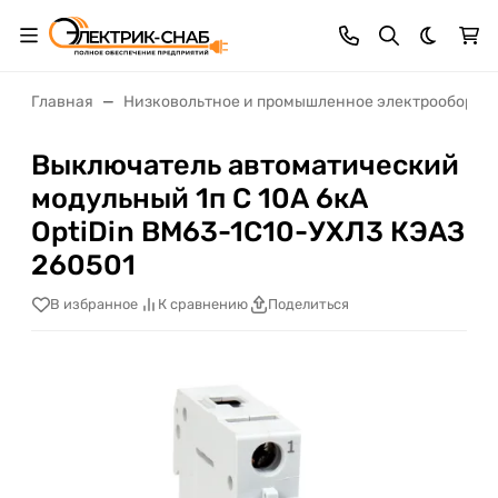
Темная 
Главная
Низковольтное и промышленное электрооборуд
Выключатель автоматический
модульный 1п C 10А 6кА
OptiDin BM63-1C10-УХЛ3 КЭАЗ
260501
В избранное
К сравнению
Поделиться