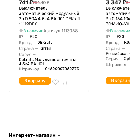
741
₽
3 347
₽
756,40
₽
3 415,
при коротком замыкании Icu IEC
6 кА
Выключатель
Выключатель
автоматический модульный
автоматически
60898 при 230 В
2п D 50А 4.5кА ВА-101 DEKraft
3п C 16А 10кА O
Номин. отключающая способность
11119DEK
3C16-10-УХЛ3 
при коротком замыкании Icu IEC
6 кА
Артикул
1113088
Арт
В наличии
В наличии
IP
—
IP
—
IP20
IP20
60947-2 при 230В
Бренд
—
Бренд
—
DEKraft
КЭАЗ
Номин. отключающая способность
Страна
—
Страна
—
Китай
при коротком замыкании Icu IEC
Российская Фед
Серия
—
Серия
—
OptiDin
Dekraft. Модульные автоматы
60947-2 при 400 В
4,5кА ВА-101
Штрихкод
—
04
Номинальное импульсное
Штрихкод
—
04620007062373
4 кВ
напряжение
В корзину
В корзину
Интернет-магазин