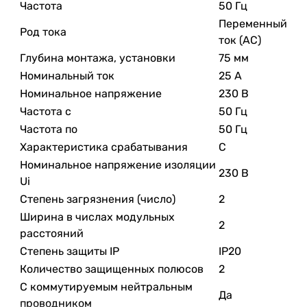
Частота
50 Гц
Переменный
Род тока
ток (AC)
Глубина монтажа, установки
75 мм
Номинальный ток
25 А
Номинальное напряжение
230 В
Частота с
50 Гц
Частота по
50 Гц
Характеристика срабатывания
C
Номинальное напряжение изоляции
230 В
Ui
Степень загрязнения (число)
2
Ширина в числах модульных
2
расстояний
Степень защиты IP
IP20
Количество защищенных полюсов
2
С коммутируемым нейтральным
Да
проводником