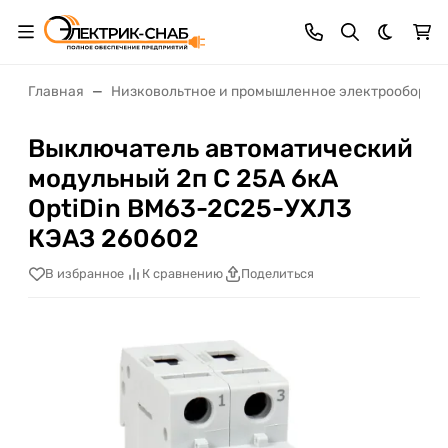
Темная 
Главная
Низковольтное и промышленное электрооборуд
Выключатель автоматический
модульный 2п C 25А 6кА
OptiDin BM63-2C25-УХЛ3
КЭАЗ 260602
В избранное
К сравнению
Поделиться