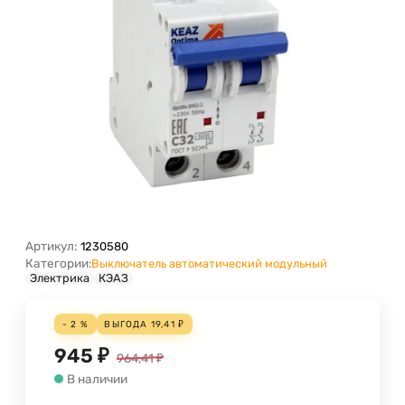
Артикул:
1230580
Категории:
Выключатель автоматический модульный
Электрика
КЭАЗ
- 2 %
ВЫГОДА
19,41
₽
945
₽
964,41
₽
В наличии