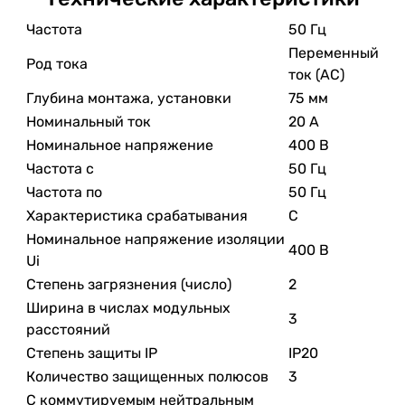
Частота
50 Гц
Переменный
Род тока
ток (AC)
Глубина монтажа, установки
75 мм
Номинальный ток
20 А
Номинальное напряжение
400 В
Частота с
50 Гц
Частота по
50 Гц
Характеристика срабатывания
C
Номинальное напряжение изоляции
400 В
Ui
Степень загрязнения (число)
2
Ширина в числах модульных
3
расстояний
Степень защиты IP
IP20
Количество защищенных полюсов
3
С коммутируемым нейтральным