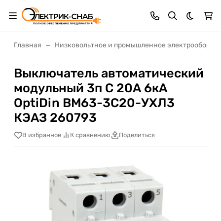
Темная 
Главная
Низковольтное и промышленное электрооборуд
Выключатель автоматический
модульный 3п C 20А 6кА
OptiDin BM63-3C20-УХЛ3
КЭАЗ 260793
В избранное
К сравнению
Поделиться