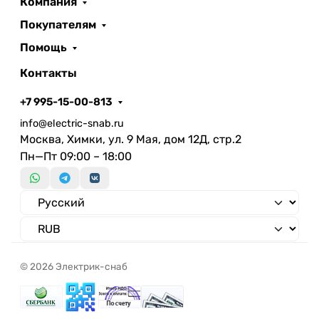
Компания
гармонических искажений
Покупателям
Фотобиологическая
безопасность согласно EN 62471
Помощь
Обозначение лампы
Контакты
Филаментная
Нет
Мин. количество циклов
+7 995-15-00-813
переключения
info@electric-snab.ru
Коэффициент мощности
Москва, Химки, ул. 9 Мая, дом 12Д, стр.2
Индекс энергоэффективности
Пн—Пт 09:00 – 18:00
(EEI)
Коэффициент пульсации
светового потока, не более
© 2026 Электрик-снаб