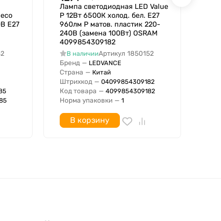
Лампа светодиодная LED Value
Лам
eco
P 12Вт 6500К холод. бел. E27
400
В E27
960лм P матов. пластик 220-
В
240В (замена 100Вт) OSRAM
IP
4099854309182
Бре
32
Артикул
1850152
В наличии
Стр
Бренд
—
LEDVANCE
Код
Страна
—
Китай
Нор
Штрихкод
—
04099854309182
Код товара
—
85
4099854309182
Норма упаковки
—
85
1
В корзину