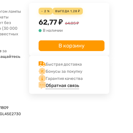
огом лампы
- 2 %
ВЫГОДА
1,28
₽
мнаты
62,77
₽
ет без
64,05
₽
ы (30 000
В наличии
известных
В корзину
е
за
ращайтесь
Быстрая доставка
Бонусы за покупку
Гарантия качества
Обратная связь
1809
wGL45E2730