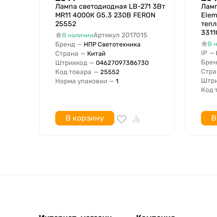
Номинальный световой поток
Лампа светодиодная LB-271 3Вт
Ламп
MR11 4000К G5.3 230В FERON
Elem
Взвешенное потребление энергии за 1000 час
25552
тепл
Мощность лампы с
3311
Артикул
2017015
В наличии
Мощность лампы по
Бренд
—
В 
НПР Светотехника
IP
—
Световой поток с
Страна
—
Китай
Брен
Штрихкод
—
04627097386730
Световой поток по
Стра
Код товара
—
25552
Однородность цвета (Эллипс Мак Адама)
Штри
Норма упаковки
—
1
Код 
Суммарный коэффициент гармонических иск
Фотобиологическая безопасность согласно EN
Обозначение лампы
В корзину
В
Филаментная
Мин. количество циклов переключения
Коэффициент мощности
Индекс энергоэффективности (EEI)
Коэффициент пульсации светового потока, не 