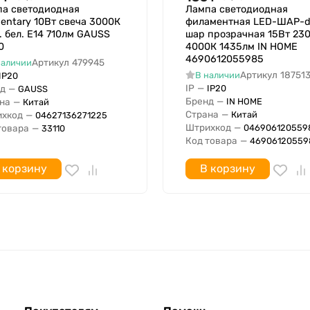
а светодиодная
Лампа светодиодная
entary 10Вт свеча 3000К
филаментная LED-ШАР-d
ов
. бел. E14 710лм GAUSS
шар прозрачная 15Вт 230
10.5 Вт
0
4000К 1435лм IN HOME
10.5 Вт
4690612055985
Артикул
479945
наличии
Артикул
18751
В наличии
IP20
840 лм
IP
—
IP20
д
—
GAUSS
840 лм
Бренд
—
IN HOME
на
—
Китай
Страна
—
Китай
хкод
—
04627136271225
Штрихкод
—
046906120559
товара
—
33110
ажений
Код товара
—
46906120559
 62471
 корзину
В корзину
Нет
более