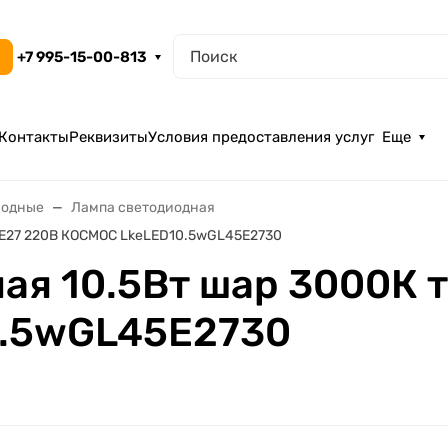
+7 995-15-00-813
Контакты
Реквизиты
Условия предоставления услуг
Еще
иодные
Лампа светодиодная
. E27 220В КОСМОС LkeLED10.5wGL45E2730
я 10.5Вт шар 3000К т
.5wGL45E2730