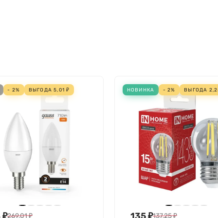
82 мм
220 В
- 2%
ВЫГОДА
5,01
₽
НОВИНКА
- 2%
ВЫГОДА
2,
240 В
IP20
Матовый (-ая)
30000 ч
.083 мА
.083 мА
3000 К
3000 К
4
₽
135
₽
269,01
₽
137,25
₽