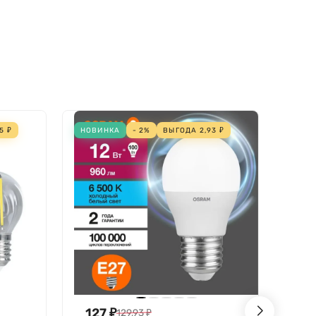
25
₽
НОВИНКА
- 2%
ВЫГОДА
2,93
₽
ЗАКА
127
₽
13
129,93
₽