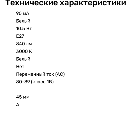
Технические характеристики
90 мА
Белый
10.5 Вт
E27
840 лм
3000 К
Белый
Нет
Переменный ток (AC)
80-89 (класс 1В)
45 мм
A
Шар