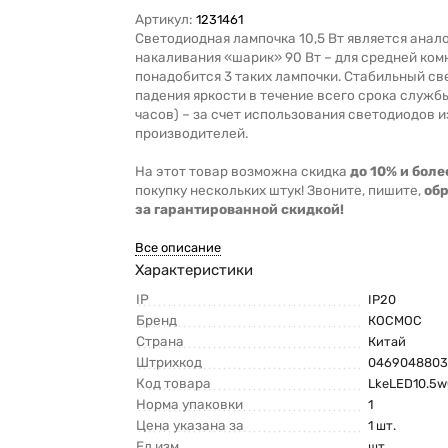
Артикул:
1231461
Светодиодная лампочка 10,5 Вт является анал
накаливания «шарик» 90 Вт – для средней ко
понадобится 3 таких лампочки. Стабильный св
падения яркости в течение всего срока служб
часов) – за счет использования светодиодов 
производителей.
На этот товар возможна скидка
до 10% и боле
покупку нескольких штук! Звоните, пишите,
об
за гарантированной скидкой!
Все описание
Характеристики
IP
IP20
Бренд
КОСМОС
Страна
Китай
Штрихкод
0469048803
Код товара
LkeLED10.5
Норма упаковки
1
Цена указана за
1 шт.
Ед.изм.
шт.