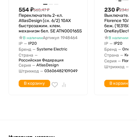
Глубина устройства
Беспроводная локальная
554
₽
230
₽
565,47
₽
234,85
₽
Переключатель 2-кл.
Выключатель 2-
сеть
AtlasDesign (сх. 6/2) 10AX
Florence 10А I
С полем для надписи
Нет
быстрозажим. клем.
беж. (1E3150130
механизм бел. SE ATN000165S
OneKeyElectro 2
Функция подсветки
Артикул
1948464
Арт
В наличии
В наличии
Количество модулей
IP
—
IP
—
IP20
IP20
0
(модульная система)
Бренд
—
Бренд
—
Systeme Electric
OneKeyE
Страна
—
Страна
—
Китай
Минимальная глубина
Российская Федерация
Серия
—
Florenc
встроенной монтажной
Серия
—
AtlasDesign
Штрихкод
—
04
коробки
Штрихкод
—
03606482109049
В корзину
В корзину