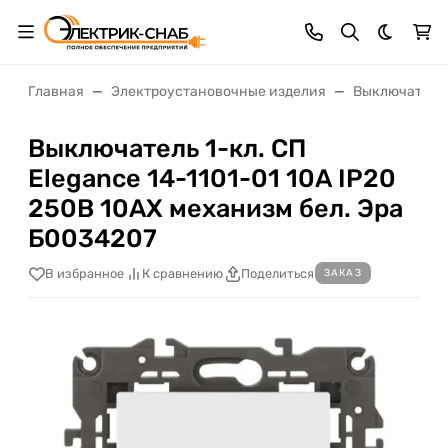
Темная 
Главная
Электроустановочные изделия
Выключатели,
Выключатель 1-кл. СП
Elegance 14-1101-01 10А IP20
250В 10AX механизм бел. Эра
Б0034207
В избранное
К сравнению
Поделиться
ЗАКАЗ