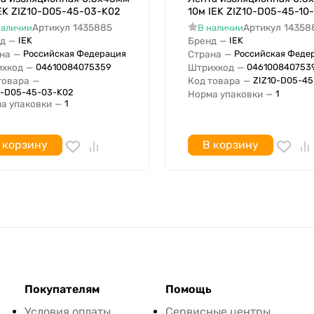
EK ZIZ10-D05-45-03-K02
10м IEK ZIZ10-D05-45-10
Артикул
1435885
Артикул
14358
наличии
В наличии
д
—
Бренд
—
IEK
IEK
на
—
Страна
—
Российская Федерация
Российская Феде
хкод
—
Штрихкод
—
04610084075359
046100840753
товара
—
Код товара
—
ZIZ10-D05-45
0-D05-45-03-K02
Норма упаковки
—
1
а упаковки
—
1
 корзину
В корзину
Покупателям
Помощь
Условия оплаты
Сервисные центры