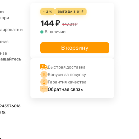
ля
- 2 %
ВЫГОДА
3,01
₽
я при
144
₽
147,01
₽
лировать и
В наличии
ания.
В корзину
е
за
ращайтесь
Быстрая доставка
Бонусы за покупку
Гарантия качества
Обратная связь
945576016
918
м