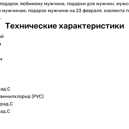
 подарок любимому мужчине, подарки для мужчин, мужско
 мужчинам, подарок мужчине на 23 февраля, изолента пв
.
Технические характеристики
ий
м
мм
рад.C
винилхлорид (PVC)
град.C
рад.C