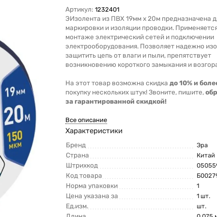
Артикул:
1232401
ЭИзолента из ПВХ 19мм х 20м предназначена д
маркировки и изоляции проводки. Применяетс
монтаже электрический сетей и подключении
электрооборудования. Позволяет надежно изо
защитить цепь от влаги и пыли, препятствует
возникновению короткого замыкания и возгор
На этот товар возможна скидка
до 10% и боле
покупку нескольких штук! Звоните, пишите,
об
за гарантированной скидкой!
Все описание
Характеристики
Бренд
Эра
Страна
Китай
Штрихкод
05055
Код товара
Б0027
Норма упаковки
1
Цена указана за
1 шт.
Ед.изм.
шт.
Длина
0.075 