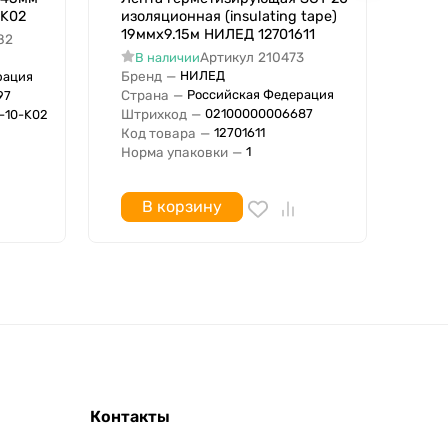
-K02
изоляционная (insulating tape)
жел
19ммх9.15м НИЛЕД 12701611
82
В
Артикул
210473
В наличии
Бре
Бренд
—
НИЛЕД
Стр
рация
Страна
—
Российская Федерация
Сер
97
Штрихкод
—
02100000006687
Штр
-10-K02
Код товара
—
12701611
Код
Норма упаковки
—
1
В корзину
Контакты