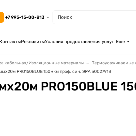
+7 995-15-00-813
Контакты
Реквизиты
Условия предоставления услуг
Еще
ра кабельная/Изоляционные материалы
Термоусаживаемые 
ммх20м PRO150BLUE 150мкм проф. син. ЭРА Б0027918
мх20м PRO150BLUE 150