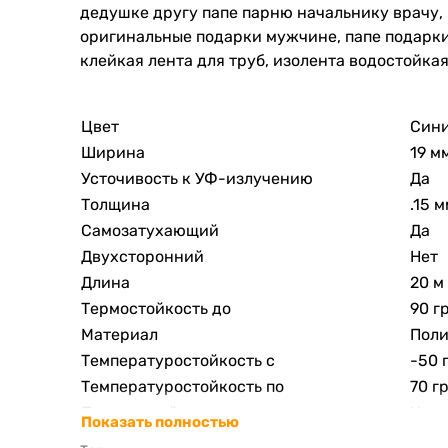
дедушке другу папе парню начальнику врачу,
оригинальные подарки мужчине, папе подарки
клейкая лента для труб, изолента водостойкая
Цвет
Син
Ширина
19 м
Усточивость к УФ-излучению
Да
Толщина
.15 
Самозатухающий
Да
Двухсторонний
Нет
Длина
20 м
Термостойкость до
90 г
Материал
Поли
Температуростойкость с
-50 
Температуростойкость по
70 г
Прозрачный
Нет
Показать полностью
Изоляционная
Да