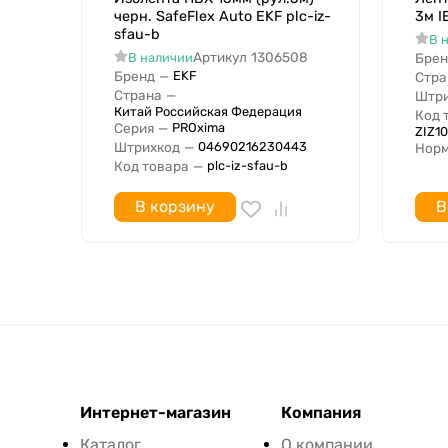
черн. SafeFlex Auto EKF plc-iz-
3м I
sfau-b
В 
Артикул
1306508
В наличии
Брен
Бренд
—
EKF
Стра
Страна
—
Штри
Китай Российская Федерация
Код 
Серия
—
PROxima
ZIZ1
Штрихкод
—
04690216230443
Норм
Код товара
—
plc-iz-sfau-b
В корзину
В
Интернет-магазин
Компания
Каталог
О компании