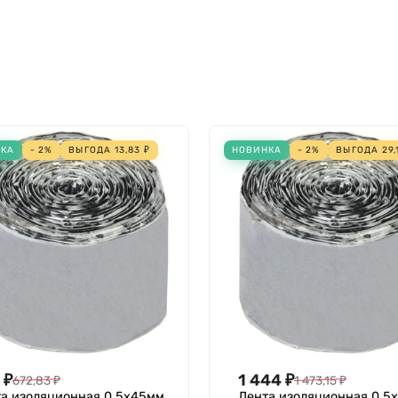
НКА
- 2%
ВЫГОДА
13,83
₽
НОВИНКА
- 2%
ВЫГОДА
29,
₽
1 444
₽
672,83
₽
1 473,15
₽
а изоляционная 0.5х45мм
Лента изоляционная 0.5