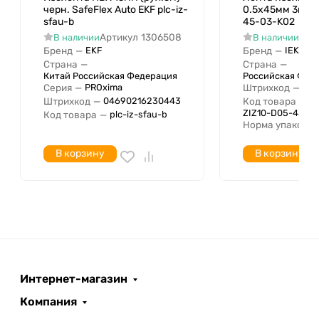
Амальгамирующий
черн. SafeFlex Auto EKF plc-iz-
0.5х45мм 3м IE
Светоотражающая
sfau-b
45-03-K02
Нет
(флуоресцентная)
Артикул
1306508
Арт
В наличии
В наличии
Бренд
—
Бренд
—
EKF
IEK
Страна
—
Страна
—
Китай Российская Федерация
Российская Фед
Серия
—
Штрихкод
—
PROxima
04
Штрихкод
—
Код товара
—
04690216230443
ZIZ10-D05-45-0
Код товара
—
plc-iz-sfau-b
Норма упаковки
В корзину
В корзину
Интернет-магазин
Компания