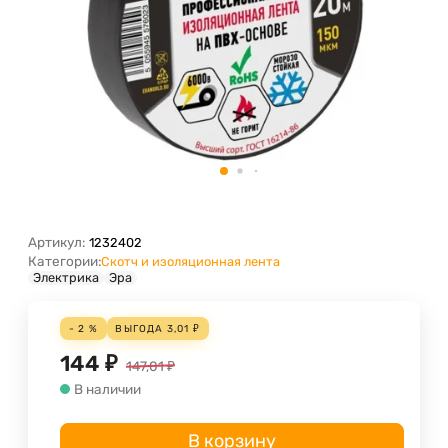
Артикул:
1232402
Категории:
Скотч и изоляционная лента
Электрика
Эра
- 2 %
ВЫГОДА
3,01
₽
144
₽
147,01
₽
В наличии
В корзину