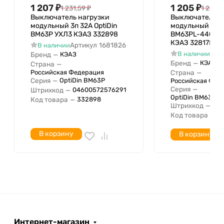
1
1 207
₽
1 205
₽
1 231,59
₽
1 229,7
контактов
Выключатель нагрузки
Выключатель н
модульный 3п 32А OptiDin
модульный 4п 4
BM63P УХЛ3 КЭАЗ 332898
BM63PL-440-УХ
КЭАЗ 328175
Артикул
1681826
В наличии
Арт
В наличии
Бренд
—
КЭАЗ
Бренд
—
КЭАЗ
Страна
—
Российская Федерация
Страна
—
Серия
—
OptiDin BM63P
Российская Фед
Серия
—
Штрихкод
—
04600572576291
OptiDin BM63, Op
Код товара
—
332898
Штрихкод
—
04
Код товара
—
3
В корзину
В корзину
Интернет-магазин