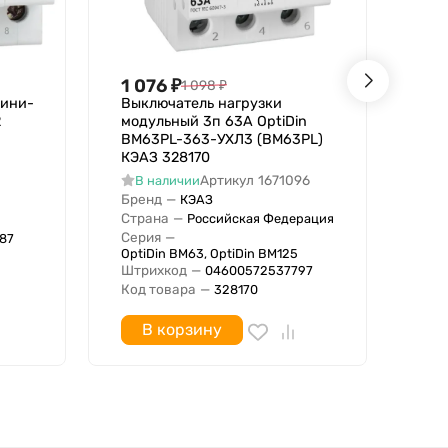
1 076
₽
96
1 098
₽
мини-
Выключатель нагрузки
Вык
2
модульный 3п 63А OptiDin
мод
BM63PL-363-УХЛ3 (ВМ63PL)
MS
КЭАЗ 328170
В
Артикул
1671096
В наличии
Бре
Бренд
—
КЭАЗ
Стр
Страна
—
Российская Федерация
Сер
Серия
—
Штр
87
OptiDin BM63, OptiDin BM125
Код
Штрихкод
—
04600572537797
Код товара
—
328170
В корзину