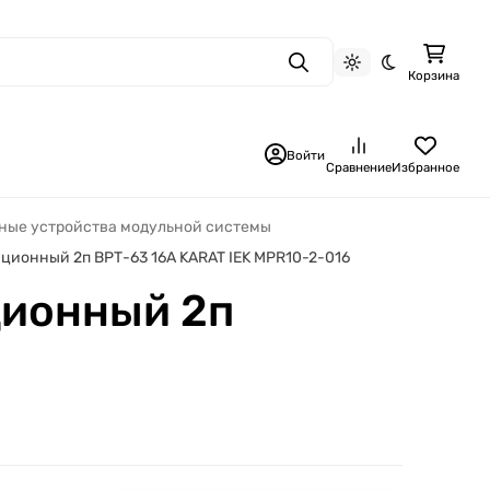
Поиск
Светлая тема
Темная тема
Корзина
Войти
Сравнение
Избранное
ные устройства модульной системы
ионный 2п ВРТ-63 16А KARAT IEK MPR10-2-016
ционный 2п