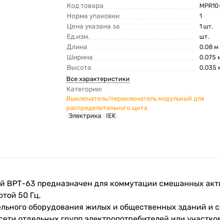
Код товара
MPR10
Норма упаковки
1
Цена указана за
1 шт.
Ед.изм.
шт.
Длина
0.08 м
Ширина
0.075 
Высота
0.035 
Все характеристики
Категории:
Выключатель/переключатель модульный для
распределительного щита
Электрика
IEK
 ВРТ-63 предназначен для коммутации смешанных акти
той 50 Гц.
ельного оборудования жилых и общественных зданий и 
сети отдельных групп электропотребителей или участк