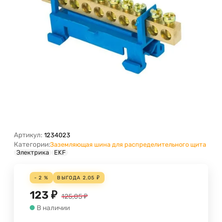
Артикул:
1234023
Категории:
Заземляющая шина для распределительного щита
Электрика
EKF
- 2 %
ВЫГОДА
2,05
₽
123
₽
125,05
₽
В наличии