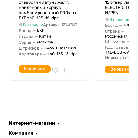
отверстий латунь желт.
12 отвер. латун
нейлоновый корпус
ELECTRIC TKE-B
комбинированный PROxima
N/PEN
EKF sn0-125-16-dpe
Арт
В наличии
Артикул
1274789
В наличии
Бренд
—
TOKOV 
Бренд
—
EKF
Страна
—
Страна
—
Российская Фед
Китай
Штрихкод
—
046
Серия
—
PROxima
Код товара
—
Штрихкод
—
04690216171388
TKE-BCB-69-12-
Код товара
—
sn0-125-16-dpe
Норма упаковки
В корзину
В корзину
Интернет-магазин
Компания