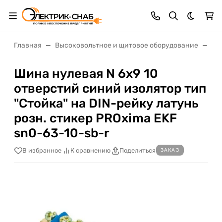
Темная 
Главная
Высоковольтное и щитовое оборудование
Щи
Шина нулевая N 6х9 10
отверстий синий изолятор тип
"Стойка" на DIN-рейку латунь
розн. стикер PROxima EKF
sn0-63-10-sb-r
В избранное
К сравнению
Поделиться
ЗАКАЗ