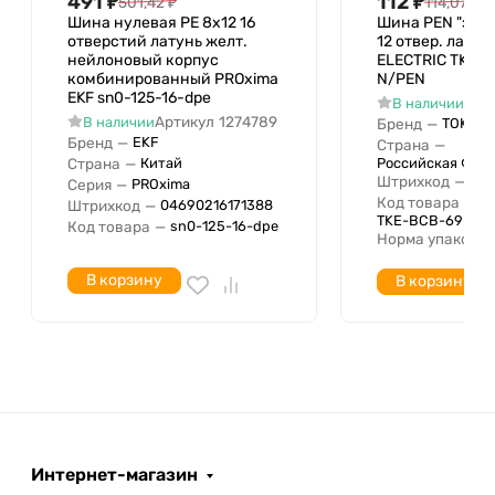
491
₽
112
₽
501,42
₽
114,07
₽
Шина нулевая PE 8х12 16
Шина PEN "зем
отверстий латунь желт.
12 отвер. латун
нейлоновый корпус
ELECTRIC TKE-B
комбинированный PROxima
N/PEN
EKF sn0-125-16-dpe
Арт
В наличии
Артикул
1274789
В наличии
Бренд
—
TOKOV 
Бренд
—
EKF
Страна
—
Страна
—
Российская Фед
Китай
Штрихкод
—
046
Серия
—
PROxima
Код товара
—
Штрихкод
—
04690216171388
TKE-BCB-69-12-
Код товара
—
sn0-125-16-dpe
Норма упаковки
В корзину
В корзину
Интернет-магазин