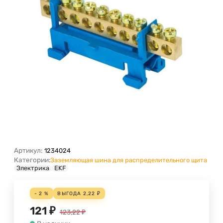
Артикул:
1234024
Категории:
Заземляющая шина для распределительного щита
Электрика
EKF
- 2 %
ВЫГОДА
2,22
₽
121
₽
123,22
₽