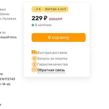
евых
- 2 %
ВЫГОДА
4,63
₽
. Шины
229
₽
и. Нулевая
233,63
₽
В наличии
е
за
В корзину
ращайтесь
Быстрая доставка
Бонусы за покупку
Гарантия качества
Обратная связь
ma
216172743
3-14-dz
м