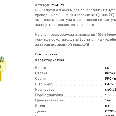
Артикул:
1234031
Шины предназначены для присоединения нул
проводников (шина N) и заземления (шина PE)
выполнены из латуни и никелированной латун
шина устанавливается на изоляторе.
На этот товар возможна скидка
до 10% и боле
покупку нескольких штук! Звоните, пишите,
об
за гарантированной скидкой!
Все описание
Характеристики
Бренд
EKF
Страна
Китай
Серия
PROxi
Штрихкод
04690
Код товара
sn0-6
Норма упаковки
1
Цена указана за
1 шт.
Ед.изм.
шт.
Длина
0.095 