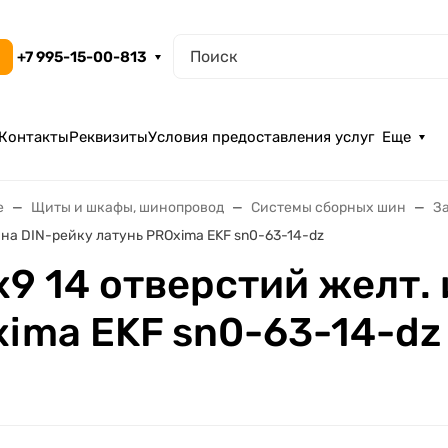
+7 995-15-00-813
Контакты
Реквизиты
Условия предоставления услуг
Еще
е
Щиты и шкафы, шинопровод
Системы сборных шин
З
 на DIN-рейку латунь PROxima EKF sn0-63-14-dz
9 14 отверстий желт. 
xima EKF sn0-63-14-dz