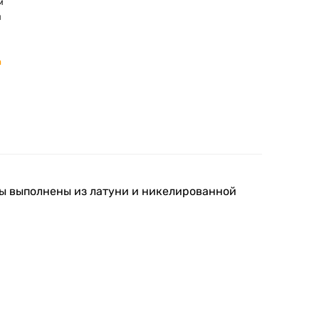
м
м
а
ы выполнены из латуни и никелированной