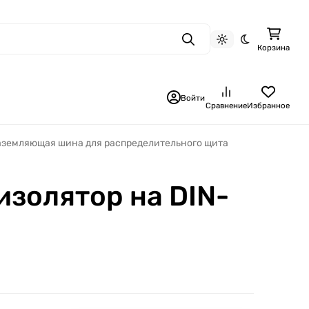
Поиск
Светлая тема
Темная тема
Корзина
Войти
Сравнение
Избранное
аземляющая шина для распределительного щита
изолятор на DIN-