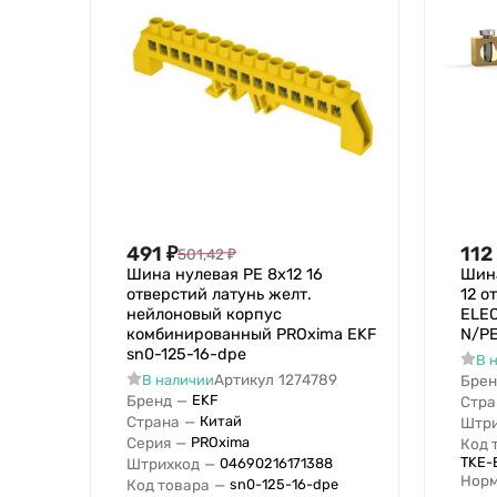
491
₽
112
501,42
₽
Шина нулевая PE 8х12 16
Шина
отверстий латунь желт.
12 о
нейлоновый корпус
ELEC
комбинированный PROxima EKF
N/P
sn0-125-16-dpe
В 
Артикул
1274789
В наличии
Брен
Бренд
—
EKF
Стра
Страна
—
Китай
Штри
Серия
—
PROxima
Код 
TKE-
Штрихкод
—
04690216171388
Норм
Код товара
—
sn0-125-16-dpe