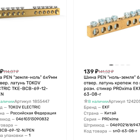
₽
139
₽
114,07
₽
141,52
₽
 PEN "земля-ноль" 6х9мм
Шина PEN "ноль-земля" 6
твер. латунь TOKOV
отвер. латунь крепеж по
TRIC TKE-BCB-69-12-
розн. стикер PROxima EK
EN
63-08-r
Артикул
1855447
Артикул
12420
наличии
В наличии
д
—
Бренд
—
TOKOV ELECTRIC
EKF
на
—
Страна
—
Российская Федерация
Китай
хкод
—
Серия
—
04610313090832
PROxima
товара
—
Штрихкод
—
046902161694
BCB-69-12-N/PEN
Код товара
—
sn0-63-08-r
а упаковки
—
1