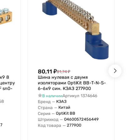
80,11
₽
85
81,74
₽
х9 8
Шина нулевая с двумя
Шин
 центру
изоляторами OptiKit BB-T-N-S-
S-8
F sn0-
6-6х9 син. КЭАЗ 277900
В
Артикул
1374646
В наличии
Бре
58
Бренд
—
КЭАЗ
Стр
Страна
—
Китай
Сер
Серия
—
OptiKit BB
Штр
Штрихкод
—
04600572456449
Код
77
Код товара
—
277900