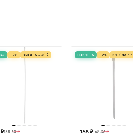
Нет
230 Н
Да
Да
Нет
4.8 мм
Нет
НКА
- 2%
ВЫГОДА
3,60
₽
НОВИНКА
- 2%
ВЫГОДА
3,
₽
165
₽
158,60
₽
168,36
₽