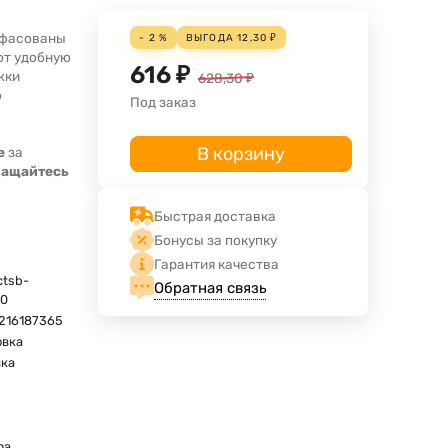
асфасованы
- 2 %
ВЫГОДА
12,30
₽
ют удобную
616
₽
жки
628,30
₽
о
Под заказ
В корзину
е
за
ращайтесь
Быстрая доставка
Бонусы за покупку
Гарантия качества
ctsb-
Обратная связь
50
216187365
овка
вка
ma