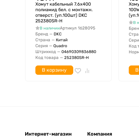
Хомут кабельный 7.6х400
Хому
полиамид бел. с монтажн.
100W
отверст. (уп.100шт) DKC
(уп.
252380SR-H
В 
Артикул
1628095
В наличии
Брен
Бренд
—
DKC
Стра
Страна
—
Китай
Сери
Серия
—
Quadro
Код 
Штрихкод
—
04690309836880
Норм
Код товара
—
252380SR-H
В корзину
В
Интернет-магазин
Компания