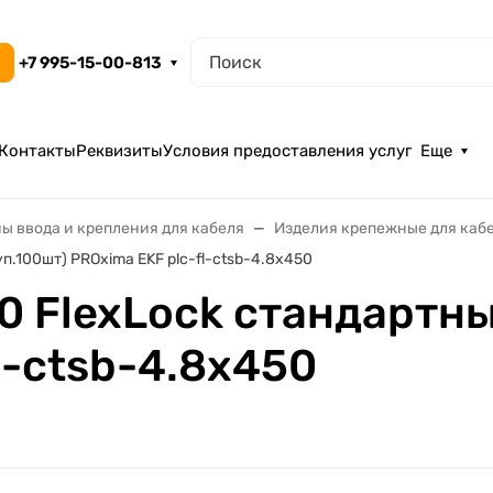
+7 995-15-00-813
Контакты
Реквизиты
Условия предоставления услуг
Еще
ы ввода и крепления для кабеля
Изделия крепежные для каб
п.100шт) PROxima EKF plc-fl-ctsb-4.8x450
0 FlexLock стандартны
l-ctsb-4.8x450