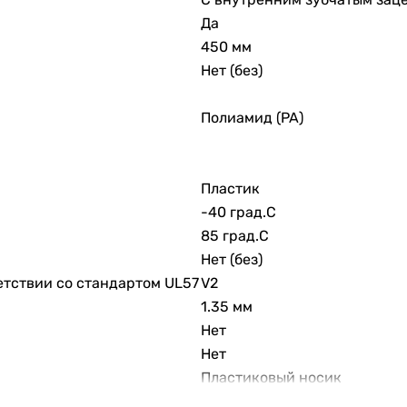
Да
450 мм
Нет (без)
Полиамид (PA)
Пластик
-40 град.C
85 град.C
Нет (без)
етствии со стандартом UL57
V2
1.35 мм
Нет
Нет
Пластиковый носик
129 мм