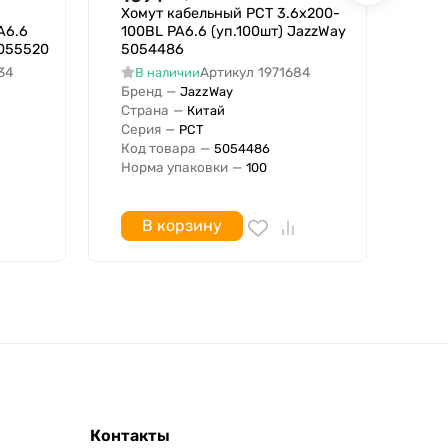
Хомут кабельный PCT 3.6х200-
Хом
A6.6
100BL PA6.6 (уп.100шт) JazzWay
пол
5055520
5054486
253
34
Артикул
1971684
В наличии
В
Бренд
—
Бре
JazzWay
Страна
—
Стр
Китай
Серия
—
Штр
PCT
Код товара
—
Код
5054486
Норма упаковки
—
Нор
100
В корзину
Контакты