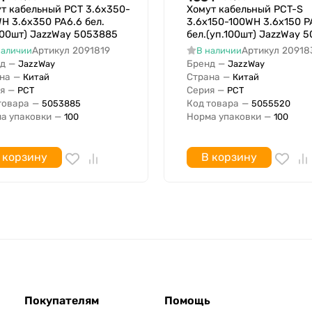
т кабельный PCT 3.6х350-
Хомут кабельный PCT-S
H 3.6х350 PA6.6 бел.
3.6х150-100WH 3.6х150 P
100шт) JazzWay 5053885
бел.(уп.100шт) JazzWay 
Артикул
2091819
Артикул
20918
наличии
В наличии
д
—
Бренд
—
JazzWay
JazzWay
на
—
Страна
—
Китай
Китай
я
—
Серия
—
PCT
PCT
товара
—
Код товара
—
5053885
5055520
а упаковки
—
Норма упаковки
—
100
100
 корзину
В корзину
Покупателям
Помощь