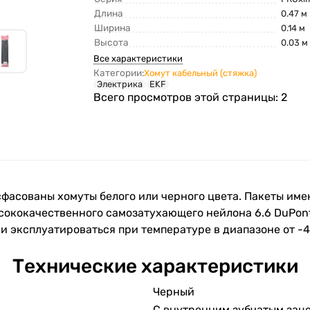
Длина
0.47 м
Ширина
0.14 м
Высота
0.03 м
Все характеристики
Категории:
Хомут кабельный (стяжка)
Электрика
EKF
Всего просмотров этой страницы:
2
асфасованы хомуты белого или черного цвета. Пакеты им
сококачественного самозатухающего нейлона 6.6 DuPont
и эксплуатироваться при температуре в диапазоне от -4
Технические характеристики
Черный
С внутренним зубчатым зац