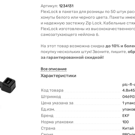
Артикул:
1234131
FlexLock в пакетах для розницы по 50 штук р
хомуты белого или черного цвета. Пакеты име
и надежную застежку Zip Lock. Кабельные стя
FlexLock изготовлены из высококачественног
самозатухающего нейлона 6.
На этот товар возможна скидка
до 10% и боле
покупку нескольких штук! Звоните, пишите,
об
за гарантированной скидкой!
Все описание
Характеристики
plc-fl-
Код товара
4.8x4
Штрихкод
04690
Цена указана за
1 упак
Ед.изм.
упако
Бренд
EKF
Норма упаковки
100
Страна
Китай
Серия
PROxi