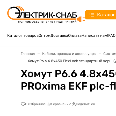
Каталог
Каталог товаров
Оптом
Доставка
Оплата
Написать нам!
FAQ
Главная
Кабели, провода и аксессуары
Систем
Хомут P6.6 4.8х450 FlexLock стандартный черн. (у
Хомут P6.6 4.8х45
PROxima EKF plc-f
В избранное
К сравнению
Поделиться