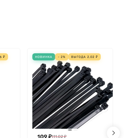
36
₽
НОВИНКА
- 2%
ВЫГОДА
2,02
₽
ЗАКА
109
₽
17
111,02
₽