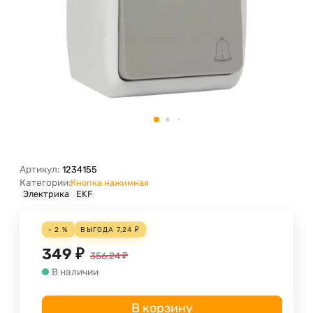
Артикул:
1234155
Категории:
Кнопка нажимная
Электрика
EKF
- 2 %
ВЫГОДА
7,24
₽
349
₽
356,24
₽
В наличии
В корзину