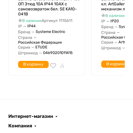
ОП Этюд 10А IP44 10AX с
кл. ArtGallery (с
самовозвратом бел. SE KA10-
механизм лотос
041B
Арт
В наличии
Артикул
1115611
В наличии
IP
—
IP20
IP
—
IP44
Бренд
—
Systeme
Бренд
—
Systeme Electric
Страна
—
Страна
—
Российская Фед
Серия
—
ArtGalle
Российская Федерация
Серия
—
ETUDE
Штрихкод
—
04
Штрихкод
—
04690201011415
В корзину
В корзину
Интернет-магазин
Компания