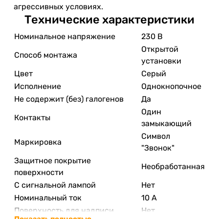
агрессивных условиях.
Технические характеристики
Номинальное напряжение
230 В
Открытой
Способ монтажа
установки
Цвет
Серый
Исполнение
Однокнопочное
Не содержит (без) галогенов
Да
Один
Контакты
замыкающий
Символ
Маркировка
"Звонок"
Защитное покрытие
Необработанная
поверхности
С сигнальной лампой
Нет
Номинальный ток
10 А
Поверхность для надписи
Нет
Показать полностью