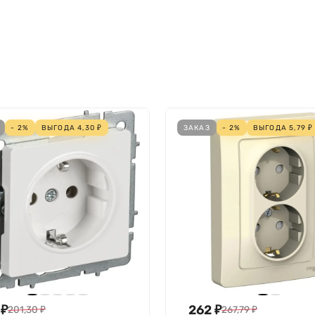
Нет
Нет
Термопласт
Нет
Нет
- 2%
ВЫГОДА
4,30
₽
ЗАКАЗ
- 2%
ВЫГОДА
5,79
₽
Нет
Не требует специального питания
Да
Пластик
Монтаж с помощью винтов
Нет
Без маркировки
7035
₽
262
₽
201,30
₽
267,79
₽