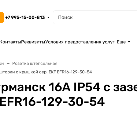
+7 995-15-00-813
Контакты
Реквизиты
Условия предоставления услуг
Еще
ки
Розетка штепсельная
 шторки с крышкой сер. EKF EFR16-129-30-54
рманск 16А IP54 с заз
 EFR16-129-30-54