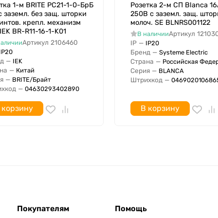
тка 1-м BRITE РС21-1-0-БрБ
Розетка 2-м СП Blanca 16
IK07
с заземл. без защ. шторки
250В с заземл. защ. штор
интов. крепл. механизм
молоч. SE BLNRS001122
 IEK BR-R11-16-1-K01
Артикул
12103
В наличии
Артикул
2106460
наличии
IP
—
IP20
Нет
IP20
Бренд
—
Systeme Electric
Блестящий (-ая)
д
—
IEK
Страна
—
Российская Феде
Нет
на
—
Китай
Серия
—
BLANCA
я
—
BRITE/Брайт
Штрихкод
—
046902010686
Нет
хкод
—
04630293402890
IP54
 корзину
В корзину
138 мм
77 мм
47 мм
2
Нет
Нет
Покупателям
Нет
Помощь