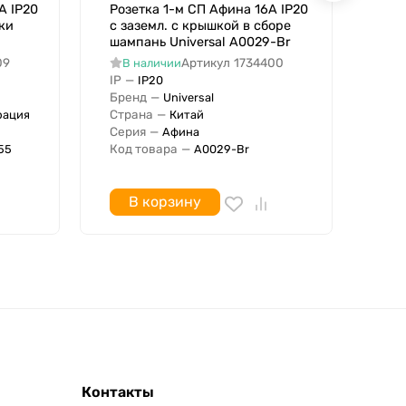
А IP20
Розетка 1-м СП Афина 16А IP20
Роз
ки
с заземл. с крышкой в сборе
заз
шампань Universal A0029-Br
жем
LEZ
09
Артикул
1734400
В наличии
IP
—
В
IP20
IP
Бренд
—
Universal
Бре
Страна
—
рация
Китай
Стр
Серия
—
Афина
Сер
Код товара
—
55
A0029-Br
Штр
В корзину
Контакты