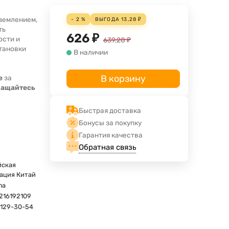
аземлением,
- 2 %
ВЫГОДА
13,28
₽
ть
626
₽
ости и
639,28
₽
становки
В наличии
В корзину
е
за
ращайтесь
Быстрая доставка
Бонусы за покупку
Гарантия качества
Обратная связь
йская
ация Китай
ma
216192109
-129-30-54