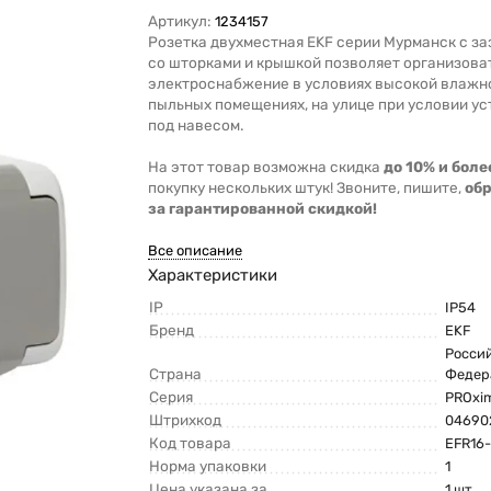
Артикул:
1234157
Розетка двухместная EKF серии Мурманск с з
со шторками и крышкой позволяет организова
электроснабжение в условиях высокой влажн
пыльных помещениях, на улице при условии у
под навесом.
На этот товар возможна скидка
до 10% и боле
покупку нескольких штук! Звоните, пишите,
об
за гарантированной скидкой!
Все описание
Характеристики
IP
IP54
Бренд
EKF
Росси
Страна
Федер
Серия
PROxi
Штрихкод
04690
Код товара
EFR16
Норма упаковки
1
Цена указана за
1 шт.