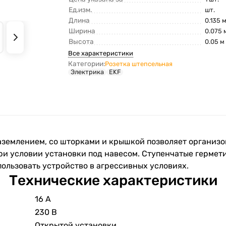
Ед.изм.
шт.
Длина
0.135 
Ширина
0.075 
Высота
0.05 м
Все характеристики
Категории:
Розетка штепсельная
Электрика
EKF
аземлением, со шторками и крышкой позволяет организо
ри условии установки под навесом. Ступенчатые гермет
ользовать устройство в агрессивных условиях.
Технические характеристики
16 А
230 В
Открытой установки