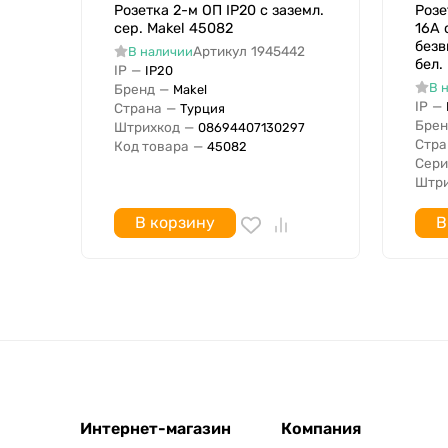
Розетка 2-м ОП IP20 с заземл.
Розе
Ударопрочность
сер. Makel 45082
16А 
Оформление
безв
Артикул
1945442
В наличии
Опорное, несущее кольцо
бел.
IP
—
IP20
В 
Прозрачный
Бренд
—
Makel
IP
—
Страна
—
Турция
Тип поверхности
Брен
Штрихкод
—
08694407130297
С слаботочным предохранителем
Стра
Код товара
—
45082
Сери
С функцией сквозного канала
Штри
Подходит для степени защиты IP
Выбор фазы
В корзину
В
Ширина устройства
Высота устройства
Глубина устройства
Количество отключаемых розеток
Беспроводная локальная сеть
С подсветкой (индикация напряжения в сети)
С ориентационным освещением
Интернет-магазин
С встроенным зарядным устройством USB
Компания