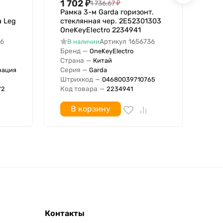
1 702
₽
92
1 736,67
₽
Рамка 3-м Garda горизонт.
Рам
а Leg
стеклянная чер. 2E52301303
кре
OneKeyElectro 2234941
В
46
Артикул
1656736
В наличии
IP
Бренд
—
OneKeyElectro
Бре
Страна
—
Китай
Стр
Серия
—
рация
Garda
Сер
Штрихкод
—
04680039710765
Штр
Код товара
—
72
2234941
В корзину
Контакты