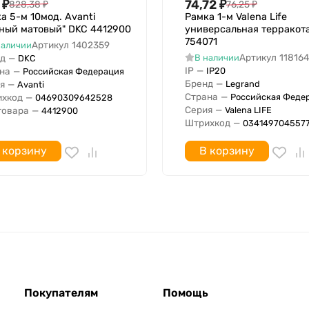
₽
74,72
₽
828,38
₽
76,25
₽
а 5-м 10мод. Avanti
Рамка 1-м Valena Life
ный матовый" DKC 4412900
универсальная терракот
754071
Артикул
1402359
наличии
Артикул
11816
д
—
В наличии
DKC
IP
—
IP20
на
—
Российская Федерация
Бренд
—
Legrand
я
—
Avanti
Страна
—
Российская Феде
хкод
—
04690309642528
Серия
—
Valena LIFE
товара
—
4412900
Штрихкод
—
034149704557
 корзину
В корзину
Покупателям
Помощь