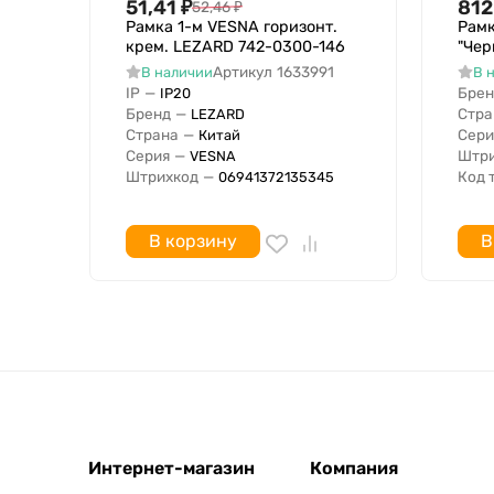
51,41
₽
812
52,46
₽
Рамка 1-м VESNA горизонт.
Рамк
крем. LEZARD 742-0300-146
"Чер
Артикул
1633991
В наличии
В 
IP
—
Брен
IP20
Бренд
—
Стра
LEZARD
Страна
—
Сери
Китай
Серия
—
Штри
VESNA
Штрихкод
—
Код 
06941372135345
В корзину
В
Интернет-магазин
Компания