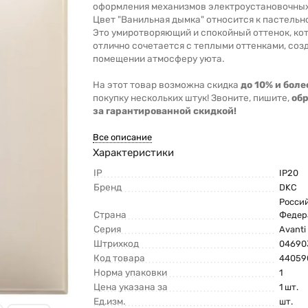
оформления механизмов электроустановочных
Цвет "Ванильная дымка" относится к пастельн
Это умиротворяющий и спокойный оттенок, ко
отлично сочетается с теплыми оттенками, соз
помещении атмосферу уюта.
На этот товар возможна скидка
до 10% и боле
покупку нескольких штук! Звоните, пишите,
об
за гарантированной скидкой!
Все описание
Характеристики
IP
IP20
Бренд
DKC
Росси
Страна
Федер
Серия
Avanti
Штрихкод
04690
Код товара
44059
Норма упаковки
1
Цена указана за
1 шт.
Ед.изм.
шт.