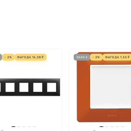
IP20
Нет
Нет
Блестящий (-ая)
изделий в кабель-канал
Нет
Да
- 2%
ВЫГОДА
16,38
₽
ЗАКАЗ
- 2%
ВЫГОДА
1,53
₽
Да
1
1
ульных серий)
2
ьных серий)