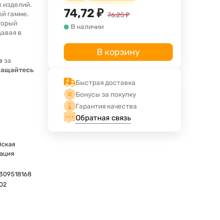
 изделий.
74,72
₽
ой гамме.
76,25
₽
торый
В наличии
давая в
В корзину
е
за
ращайтесь
Быстрая доставка
Бонусы за покупку
Гарантия качества
Обратная связь
йская
ация
309518168
02