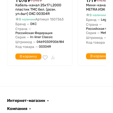
1 076
₽
171
₽
1 098
₽
174,46
₽
Кабель-канал 25х17 L2000
Мини-канал 24
пластик TMC бел. (розн.
METRA ИЭК Leg
уп.6шт) DKC 00304R
Арт
В наличии
Артикул
1507363
В наличии
Бренд
—
Legrand
Бренд
—
DKC
Страна
—
Страна
—
Российская Фед
Серия
—
Metra
Российская Федерация
Серия
—
In-liner Classic
Штрихкод
—
034
Штрихкод
—
04690309006184
Код товара
—
6
Код товара
—
00304R
В корзину
В корзину
Интернет-магазин
Компания