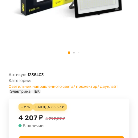
Артикул:
1238403
Категории:
Светильник направленного света/ прожектор/ даунлайт
Электрика
IEK
- 2 %
ВЫГОДА
85,57
₽
4 207
₽
4 292,57
₽
В наличии