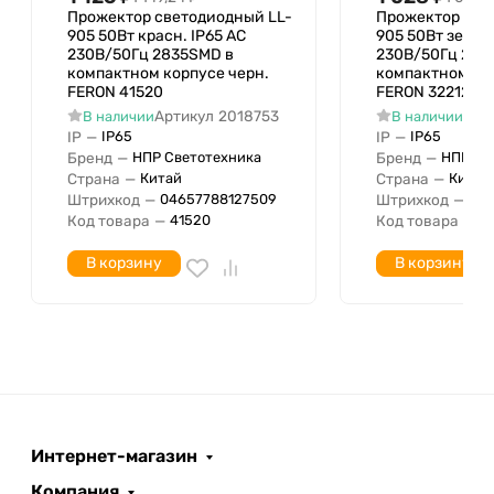
Подходит для лампы
Прожектор светодиодный LL-
Прожектор све
мощностью по
905 50Вт красн. IP65 AC
905 50Вт зел. I
230В/50Гц 2835SMD в
230В/50Гц 283
Исполнение решетки
компактном корпусе черн.
компактном кор
LED-драйвер
FERON 41520
FERON 32212
Устройство управления
(блок питания для
Артикул
2018753
Арт
В наличии
В наличии
IP
—
IP
—
IP65
IP65
светодиодов)
Бренд
—
Бренд
—
НПР Светотехника
НПР Св
Индекс цветопередачи
70-79 (класс 2А)
Страна
—
Страна
—
Китай
Китай
С дистанционным
Штрихкод
—
Штрихкод
—
04657788127509
046
Код товара
—
Код товара
—
41520
3
управлением
Ширина установки
0 мм
В корзину
В корзину
Монтажный диаметр
0 мм
С датчиком света
Подходит для подвесного
Нет
монтажа
Световая отдача лампы
100 лм/Вт
Сила света
Количество полюсов
Интернет-магазин
Цвет источника света
Компания