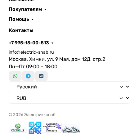
Длина
320 мм
Покупателям
Высота/глубина
48 мм
Помощь
Материал корпуса
Алюминий
Тип лампы
LED несменный
Контакты
Встраиваемая длина
0 мм
+7 995-15-00-813
Штекерная система
электрического
Нет
info@electric-snab.ru
Москва, Химки, ул. 9 Мая, дом 12Д, стр.2
присоединения
Пн—Пт 09:00 – 18:00
Цвет покрытия
Нет (без)
Управляемое
цветовоспроизведение
Световой выход
Светораспределение
Симметричный
Материал плафона /
Стекло
рассеивателя
прозрачное
© 2026 Электрик-снаб
Материал решетки
Ударопрочность
Номинальное напряжение с
230 В