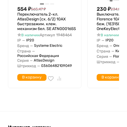
Возвратно-нажимной
Нет
554
₽
230
₽
565,47
₽
234,85
₽
Оформление
Переключатель 2-кл.
Выключатель 2-
Опорное, несущее кольцо
AtlasDesign (сх. 6/2) 10AX
Florence 10А I
быстрозажим. клем.
беж. (1E3150130
Подходит для степени
механизм бел. SE ATN000165S
OneKeyElectro 2
IP20
защиты IP
Артикул
1948464
Арт
В наличии
В наличии
IP
—
IP
—
IP20
IP20
Ширина устройства
71 мм
Бренд
—
Бренд
—
Systeme Electric
OneKeyE
Высота устройства
71 мм
Страна
—
Страна
—
Китай
Глубина устройства
40 мм
Российская Федерация
Серия
—
Florenc
Серия
—
AtlasDesign
Штрихкод
—
04
Беспроводная локальная
Штрихкод
—
03606482109049
сеть
С полем для надписи
Нет
В корзину
В корзину
Функция подсветки
Количество модулей
0
(модульная система)
Минимальная глубина
встроенной монтажной
42 мм
коробки