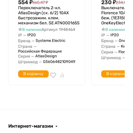
554
₽
230
₽
565,47
₽
234,85
₽
Оформление
Переключатель 2-кл.
Выключатель 2-
Опорное, несущее кольцо
AtlasDesign (сх. 6/2) 10AX
Florence 10А I
быстрозажим. клем.
беж. (1E3150130
Подходит для степени
механизм бел. SE ATN000165S
OneKeyElectro 2
IP20
защиты IP
Артикул
1948464
Арт
В наличии
В наличии
IP
—
IP
—
IP20
IP20
Ширина устройства
83 мм
Бренд
—
Бренд
—
Systeme Electric
OneKeyE
Высота устройства
83 мм
Страна
—
Страна
—
Китай
Глубина устройства
40 мм
Российская Федерация
Серия
—
Florenc
Серия
—
AtlasDesign
Штрихкод
—
04
Беспроводная локальная
Штрихкод
—
03606482109049
сеть
С полем для надписи
Нет
В корзину
В корзину
Функция подсветки
Количество модулей
0
(модульная система)
Минимальная глубина
встроенной монтажной
42 мм
коробки
Интернет-магазин