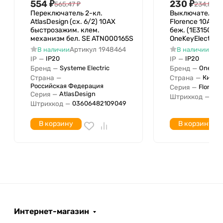
10 AX
554
₽
230
₽
565,47
₽
234,85
₽
люминесцентных ламп
Переключатель 2-кл.
Выключатель 2-
Возвратно-нажимной
Нет
AtlasDesign (сх. 6/2) 10AX
Florence 10А I
быстрозажим. клем.
беж. (1E3150130
Оформление
механизм бел. SE ATN000165S
OneKeyElectro 2
Опорное, несущее кольцо
Артикул
1948464
Арт
В наличии
В наличии
Подходит для степени
IP
—
IP
—
IP20
IP20
IP20
Бренд
—
Бренд
—
Systeme Electric
OneKeyE
защиты IP
Страна
—
Страна
—
Китай
Ширина устройства
71 мм
Российская Федерация
Серия
—
Florenc
Серия
—
AtlasDesign
Высота устройства
71 мм
Штрихкод
—
04
Штрихкод
—
03606482109049
Глубина устройства
40 мм
Беспроводная локальная
В корзину
В корзину
сеть
С полем для надписи
Нет
Функция подсветки
Количество модулей
0
(модульная система)
Минимальная глубина
встроенной монтажной
42 мм
Интернет-магазин
коробки