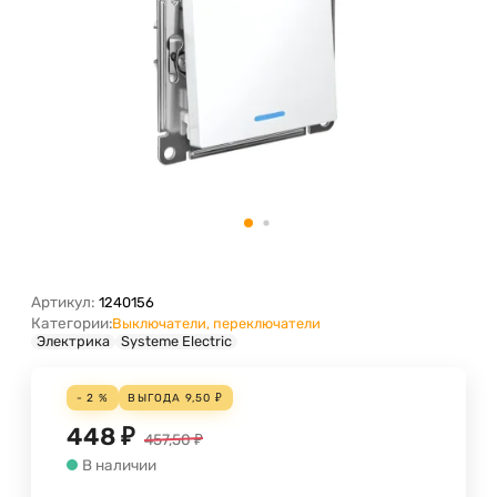
Артикул:
1240156
Категории:
Выключатели, переключатели
Электрика
Systeme Electric
- 2 %
ВЫГОДА
9,50
₽
448
₽
457,50
₽
В наличии