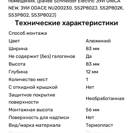
помещения. (ранее Schneider Electric ЭУИ UNICA
NEW, ЭУИ ODACE NU200230, S52P802J, S52P802K,
S53P802, S53P802J)
Технические характеристики
Способ монтажа
Цвет
Алюминий
Ширина
83 мм
Не содержит (без) галогенов
Да
Высота
83 мм
Глубина
12 мм
Количество мест
1
С откидной крышкой
Нет
Защитное покрытие
Необработанная
поверхности
Монтажная высота
56 мм
Поверхность для надписи
Нет
Вид/марка материала
Термопласт
Материал
Пластик