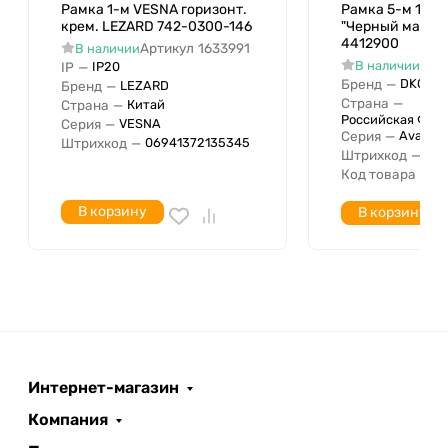
Исполнение для скрытого
Рамка 1-м VESNA горизонт.
Рамка 5-м 10мод
Нет
крем. LEZARD 742-0300-146
"Черный матов
монтажа
4412900
Артикул
1633991
В наличии
Подходит для встроенного
Арт
В наличии
IP
—
IP20
Нет
монтажа
Бренд
—
DKC
Бренд
—
LEZARD
Страна
—
Страна
—
Китай
Количество единиц по
1
Российская Фед
Серия
—
VESNA
горизонтали
Серия
—
Avanti
Штрихкод
—
06941372135345
Штрихкод
—
04
Количество единиц по
1
Код товара
—
4
вертикали
Диаметр просверленного
В корзину
В корзину
отверстия
Количество модулей по
горизонтали (для модульных
1
серий)
Количество модулей по
вертикали (для модульных
1
серий)
Интернет-магазин
С установленной сеткой
Нет
Компания
Количество групп
1