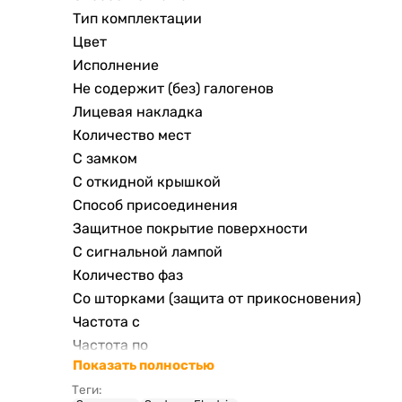
Тип комплектации
Цвет
Исполнение
Не содержит (без) галогенов
Лицевая накладка
Количество мест
С замком
С откидной крышкой
Способ присоединения
Защитное покрытие поверхности
С сигнальной лампой
Количество фаз
Со шторками (защита от прикосновения)
Частота с
Частота по
Показать полностью
С выключателем питания
Теги:
Защита контактов