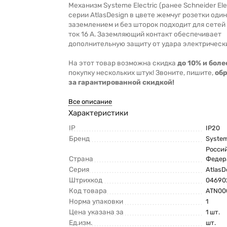
Механизм Systeme Electric (ранее Schneider Ele
серии AtlasDesign в цвете жемчуг розетки оди
заземлением и без шторок подходит для сетей 
ток 16 А. Заземляющий контакт обеспечивает
дополнительную защиту от удара электрическ
На этот товар возможна скидка
до 10% и боле
покупку нескольких штук! Звоните, пишите,
об
за гарантированной скидкой!
Все описание
Характеристики
IP
IP20
Бренд
System
Росси
Страна
Федер
Серия
AtlasD
Штрихкод
04690
Код товара
ATN00
Норма упаковки
1
Цена указана за
1 шт.
Ед.изм.
шт.