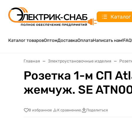
Каталог
Каталог товаров
Оптом
Доставка
Оплата
Написать нам!
FAQ
Главная
Электроустановочные изделия
Розет
Розетка 1-м СП At
жемчуж. SE ATN0
В избранное
К сравнению
Поделиться