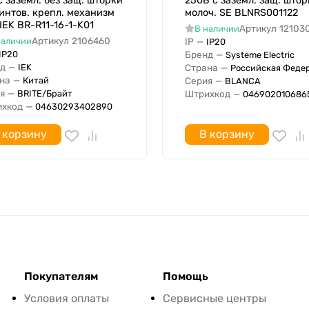
с заземл. без защ. шторки
250В с заземл. защ. штор
IK01
интов. крепл. механизм
молоч. SE BLNRS001122
 IEK BR-R11-16-1-K01
Артикул
12103
В наличии
Артикул
2106460
наличии
IP
—
IP20
IP20
Бренд
—
Systeme Electric
Нет
д
—
IEK
Страна
—
Российская Феде
Матовый (-ая)
на
—
Китай
Серия
—
BLANCA
я
—
BRITE/Брайт
Штрихкод
—
046902010686
Нет
хкод
—
04630293402890
Нет
IP20
 корзину
В корзину
Нет (без)
71 мм
71 мм
40.2 мм
0
Нет
Нет
Покупателям
Помощь
Нет
Условия оплаты
Сервисные центры