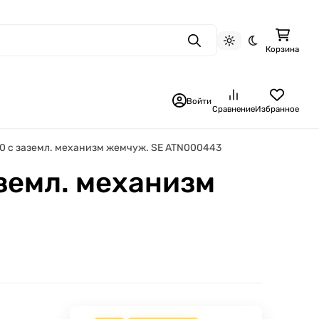
Поиск
Светлая тема
Темная тема
Корзина
Войти
Сравнение
Избранное
P20 с заземл. механизм жемчуж. SE ATN000443
аземл. механизм