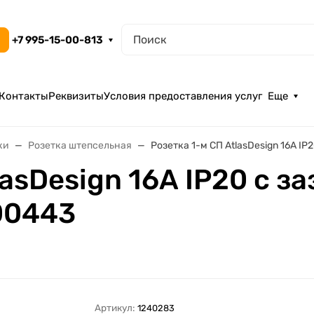
+7 995-15-00-813
Контакты
Реквизиты
Условия предоставления услуг
Еще
ки
Розетка штепсельная
Розетка 1-м СП AtlasDesign 16А I
lasDesign 16А IP20 с з
00443
Артикул:
1240283