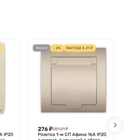
ЗАКАЗ
- 2%
ВЫГОДА
5,21
₽
ЗАКА
276
₽
28
281,21
₽
А IP20
Розетка 1-м СП Афина 16А IP20
Роз