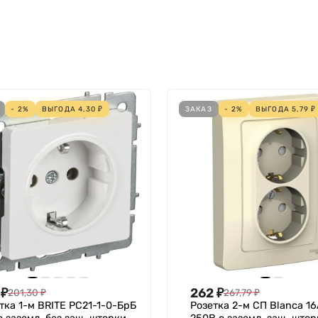
Нет
Нет
Термопласт
Нет
- 2%
ВЫГОДА
4,30
₽
ЗАКАЗ
- 2%
ВЫГОДА
5,79
₽
Нет
Нет
Не требует специального питания
Да
Пластик
0 мА
Захватное крепление/Винтовое крепление
Нет
Без маркировки
₽
262
₽
201,30
₽
267,79
₽
9003
тка 1-м BRITE РС21-1-0-БрБ
Розетка 2-м СП Blanca 16