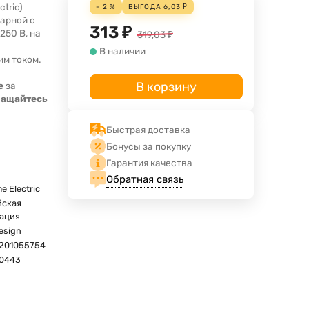
ctric)
- 2 %
ВЫГОДА
6,03
₽
нарной с
313
₽
250 В, на
319,03
₽
В наличии
им током.
В корзину
е
за
ращайтесь
Быстрая доставка
Бонусы за покупку
Гарантия качества
Обратная связь
e Electric
йская
ация
esign
201055754
0443