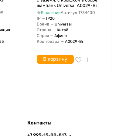
ки
с заземл. с крышкой в сборе
заз
шампань Universal A0029-Br
жем
LEZ
09
Артикул
1734400
В наличии
IP
—
В
IP20
IP
Бренд
—
Universal
Бре
Страна
—
рация
Китай
Стр
Серия
—
Афина
Сер
Код товара
—
55
A0029-Br
Штр
В корзину
Контакты
+7 995-15-00-813