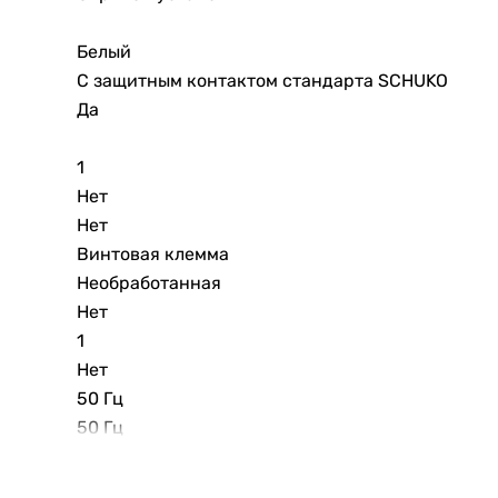
Белый
С защитным контактом стандарта SCHUKO
Да
1
Нет
Нет
Винтовая клемма
Необработанная
Нет
1
Нет
50 Гц
50 Гц
Нет
Да