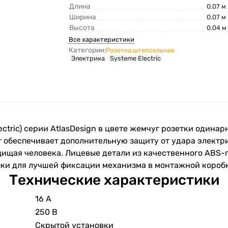
Длина
0.07 м
Ширина
0.07 м
Высота
0.04 м
Все характеристики
Категории:
Розетка штепсельная
Электрика
Systeme Electric
lectric) серии AtlasDesign в цвете жемчуг розетки одина
кт обеспечивает дополнительную защиту от удара элект
щищая человека. Лицевые детали из качественного ABS-п
ки для лучшей фиксации механизма в монтажной коробк
Технические характеристики
16 А
250 В
Скрытой установки