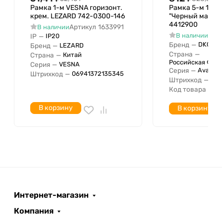
Нет
монтажа
Рамка 1-м VESNA горизонт.
Рамка 5-м 10мод
крем. LEZARD 742-0300-146
"Черный матов
Подходит для встроенного
4412900
Нет
Артикул
1633991
В наличии
монтажа
Арт
В наличии
IP
—
IP20
Количество единиц по
Бренд
—
DKC
Бренд
—
LEZARD
3
Страна
—
Страна
—
Китай
горизонтали
Российская Фед
Серия
—
VESNA
Количество единиц по
Серия
—
Avanti
Штрихкод
—
06941372135345
Штрихкод
—
04
вертикали
Код товара
—
4
Диаметр просверленного
отверстия
В корзину
В корзину
Количество модулей по
горизонтали (для модульных
3
серий)
Количество модулей по
вертикали (для модульных
1
серий)
С установленной сеткой
Нет
Интернет-магазин
Количество групп
3
Компания
Без перегородки
Нет