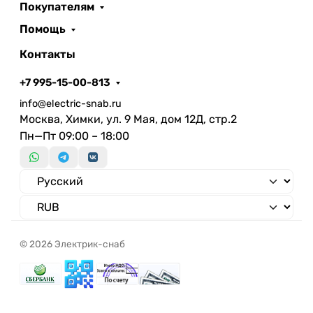
Покупателям
С установленной сеткой
Нет
Количество групп
5
Помощь
Без перегородки
Нет
Контакты
+7 995-15-00-813
info@electric-snab.ru
Москва, Химки, ул. 9 Мая, дом 12Д, стр.2
Пн—Пт 09:00 – 18:00
© 2026 Электрик-снаб