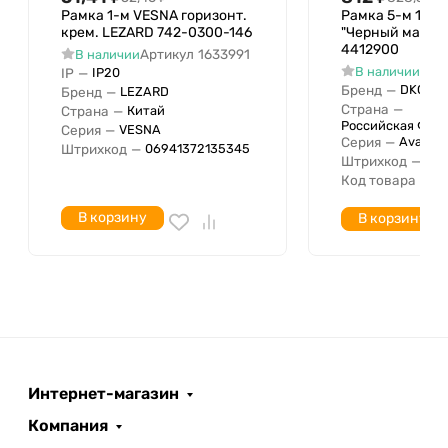
кабель-канал
Рамка 1-м VESNA горизонт.
Рамка 5-м 10мод
крем. LEZARD 742-0300-146
"Черный матов
Для скрытого монтажа
Да
4412900
Артикул
1633991
В наличии
Исполнение для скрытого
Арт
В наличии
IP
—
IP20
Нет
монтажа
Бренд
—
DKC
Бренд
—
LEZARD
Страна
—
Страна
—
Китай
Подходит для встроенного
Нет
Российская Фед
Серия
—
VESNA
монтажа
Серия
—
Avanti
Штрихкод
—
06941372135345
Штрихкод
—
04
Количество единиц по
5
Код товара
—
4
горизонтали
Количество единиц по
В корзину
В корзину
5
вертикали
Диаметр просверленного
отверстия
Количество модулей по
горизонтали (для модульных
5
серий)
Количество модулей по
Интернет-магазин
вертикали (для модульных
5
Компания
серий)