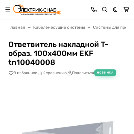
Темная 
Главная
Кабеленесущие системы
Системы для прокл
Ответвитель накладной T-
образ. 100х400мм EKF
tn10040008
В избранное
К сравнению
Поделиться
НОВИНКА