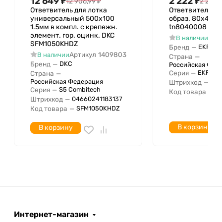
12 649
₽
2 222
₽
12 906,99
₽
2 267,3
Ответвитель для лотка
Ответвитель на
универсальный 500х100
образ. 80х400
1.5мм в компл. с крепежн.
tn8040008
элемент. гор. оцинк. DKC
Арт
В наличии
SFM1050KHDZ
Бренд
—
EKF
Артикул
1409803
В наличии
Страна
—
Бренд
—
DKC
Российская Фед
Серия
—
EKF-Lin
Страна
—
Российская Федерация
Штрихкод
—
046
Серия
—
S5 Combitech
Код товара
—
t
Штрихкод
—
04660241183137
Код товара
—
SFM1050KHDZ
В корзину
В корзину
Интернет-магазин