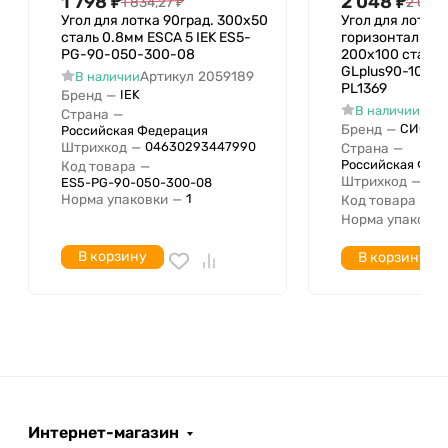
1 798
₽
2 048
₽
1 834,27
₽
2 089,
Угол для лотка 90град. 300х50
Угол для лотка
сталь 0.8мм ESCA 5 IEK ES5-
горизонтальный
PG-90-050-300-08
200х100 сталь 
GLplus90-100-
Артикул
2059189
В наличии
PL1369
Бренд
—
IEK
Арт
В наличии
Страна
—
Бренд
—
СИСТЕ
Российская Федерация
Штрихкод
—
04630293447990
Страна
—
Российская Фед
Код товара
—
Штрихкод
—
046
ES5-PG-90-050-300-08
Норма упаковки
—
1
Код товара
—
P
Норма упаковки
В корзину
В корзину
Интернет-магазин