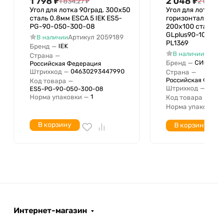
1 798
₽
2 048
₽
1 834,27
₽
2 089,
Исполнение изгиба
Угол для лотка 90град. 300х50
Угол для лотка
сталь 0.8мм ESCA 5 IEK ES5-
горизонтальный
PG-90-050-300-08
200х100 сталь 
GLplus90-100-
Артикул
2059189
В наличии
PL1369
Бренд
—
IEK
Арт
В наличии
Страна
—
Бренд
—
СИСТЕ
Российская Федерация
Штрихкод
—
04630293447990
Страна
—
Российская Фед
Код товара
—
Штрихкод
—
046
ES5-PG-90-050-300-08
Норма упаковки
—
1
Код товара
—
P
Норма упаковки
В корзину
В корзину
Интернет-магазин