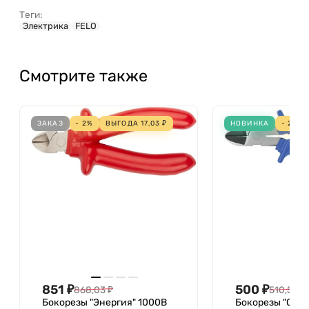
Проверенное сопротивление
Теги:
Электрика
FELO
электростатическому разряду
(ESD)
Высота головки
Смотрите также
ЗАКАЗ
- 2%
ВЫГОДА
17,03
₽
НОВИНКА
- 2%
851
₽
500
₽
868,03
₽
510,57
₽
Бокорезы "Энергия" 1000В
Бокорезы "Оди