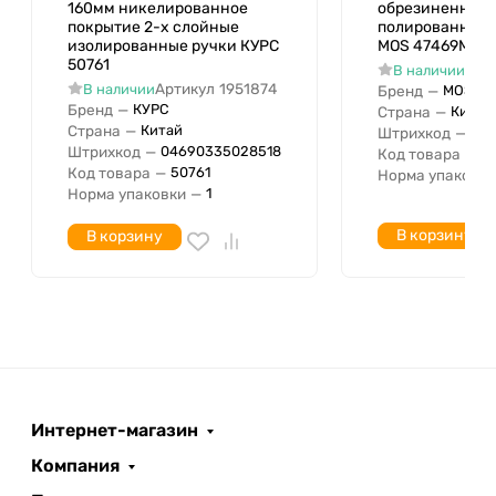
160мм никелированное
обрезиненные 
покрытие 2-х слойные
полированная 
изолированные ручки КУРС
MOS 47469М
50761
Арт
В наличии
Артикул
1951874
В наличии
Бренд
—
MOS
Бренд
—
КУРС
Страна
—
Китай
Страна
—
Китай
Штрихкод
—
04
Штрихкод
—
04690335028518
Код товара
—
4
Код товара
—
50761
Норма упаковки
Норма упаковки
—
1
В корзину
В корзину
Интернет-магазин
Компания