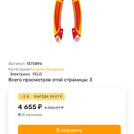
Артикул:
1375896
Категории:
Кусачки бокорезы
Электрика
FELO
Всего просмотров этой страницы:
3
- 2 %
ВЫГОДА
95,07
₽
4 655
₽
4 750,07
₽
В наличии
В корзину