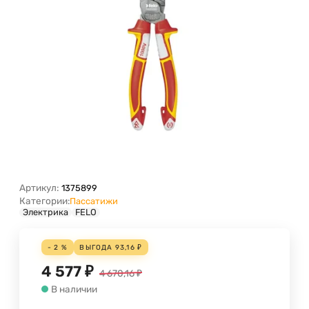
Артикул:
1375899
Категории:
Пассатижи
Электрика
FELO
- 2 %
ВЫГОДА
93,16
₽
4 577
₽
4 670,16
₽
В наличии