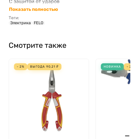
С защитой от ударов
Показать полностью
Высота головки
Теги:
Электрика
FELO
Смотрите также
- 2%
ВЫГОДА
90,21
₽
НОВИНКА
- 2%