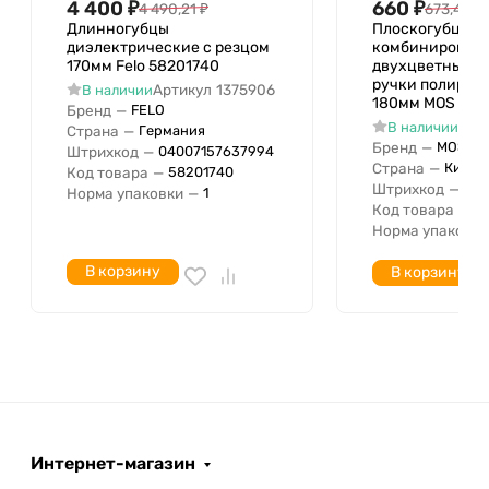
4 400
₽
660
₽
4 490,21
₽
673,44
₽
Длинногубцы
Плоскогубцы
диэлектрические с резцом
комбинированн
170мм Felo 58201740
двухцветные о
ручки полиров
Артикул
1375906
В наличии
180мм MOS 474
Бренд
—
FELO
Арт
В наличии
Страна
—
Германия
Бренд
—
MOS
Штрихкод
—
04007157637994
Страна
—
Китай
Код товара
—
58201740
Штрихкод
—
04
Норма упаковки
—
1
Код товара
—
4
Норма упаковки
В корзину
В корзину
Интернет-магазин