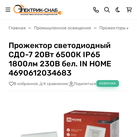
Темная 
Главная
Промышленное освещение
Прожекторы и св
Прожектор светодиодный
СДО-7 20Вт 6500К IP65
1800лм 230В бел. IN HOME
4690612034683
В избранное
К сравнению
Поделиться
НОВИНКА