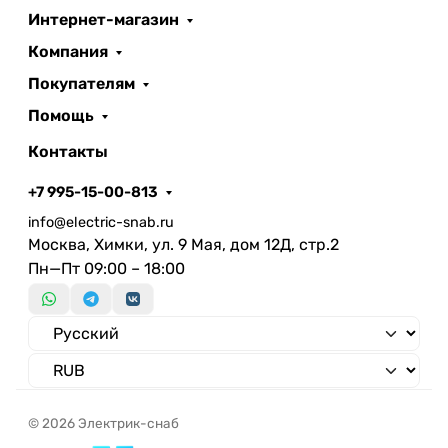
Сила света
Интернет-магазин
Количество полюсов
Компания
Цвет источника света
Покупателям
Длина
98 мм
Помощь
Высота/глубина
21 мм
Материал корпуса
Металл
Контакты
Тип лампы
Светодиод
+7 995-15-00-813
Встраиваемая длина
Штекерная система
info@electric-snab.ru
Нет
Москва, Химки, ул. 9 Мая, дом 12Д, стр.2
электрического присоединения
Пн—Пт 09:00 – 18:00
Цвет покрытия
Белый
Управляемое
цветовоспроизведение
Световой выход
Светораспределение
Асимметричный
Материал плафона /
Стекло
рассеивателя
прозрачное
© 2026 Электрик-снаб