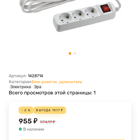
Артикул:
1428714
Категории:
Блок розеток, удлинитель
Электрика
Эра
Всего просмотров этой страницы:
1
- 2 %
ВЫГОДА
19,17
₽
955
₽
974,17
₽
В наличии