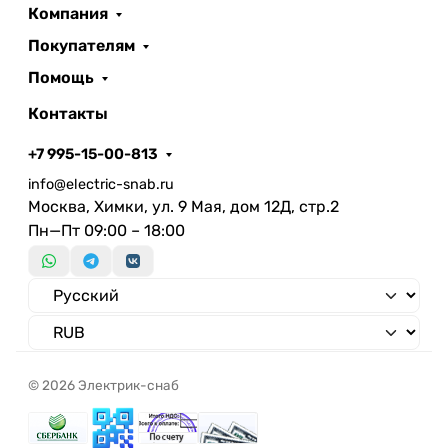
Компания
стандарта тип 15
Количество розеток швейцарского
Покупателям
стандарта тип 23
Помощь
Количество розеток швейцарского
Контакты
стандарта тип 25
Обозначение NEMA
+7 995-15-00-813
Количество универсальных
info@electric-snab.ru
мультистандартных розеток
Москва, Химки, ул. 9 Мая, дом 12Д, стр.2
Количество розеток Тип P17 (Италия)
Пн—Пт 09:00 – 18:00
На рамке
© 2026 Электрик-снаб