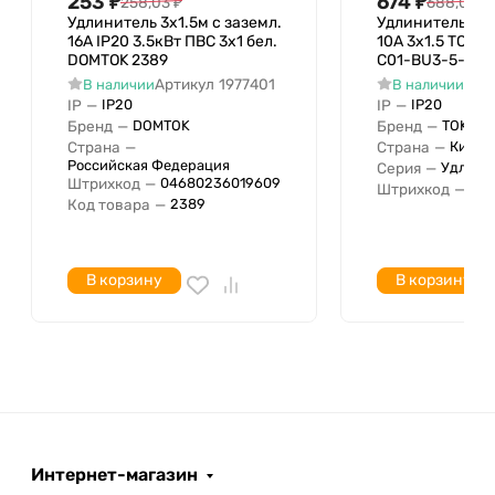
253
₽
674
₽
258,03
₽
688,08
₽
Количество CEE штепсельных
Удлинитель 3х1.5м с заземл.
Удлинитель 3х5
розеток
16А IP20 3.5кВт ПВС 3х1 бел.
10А 3х1.5 TOKOV
DOMTOK 2389
C01-BU3-5-1.5-
Количество штепсельных розеток с
Артикул
1977401
Арт
В наличии
В наличии
заземлением
IP
—
IP
—
IP20
IP20
Количество других штепсельных
Бренд
—
Бренд
—
DOMTOK
TOKOV 
0
Страна
—
Страна
—
Китай
розеток
Российская Федерация
Серия
—
Удлини
Количество штепсельных розеток
Штрихкод
—
04680236019609
Штрихкод
—
046
Код товара
—
2389
евростандарта
Количество разъемов USB
Общее количество штепсельных
3
В корзину
В корзину
розеток
Количество розеток типа Bipasso
(Италия)
Количество розеток Тип P11 (Италия)
Количество разъемов типа NEMA
Количество розеток швейцарского
стандарта тип 13
Интернет-магазин
Количество розеток швейцарского