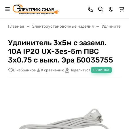
Темная 
Главная
Электроустановочные изделия
Удлинители, 
Удлинитель 3х5м с заземл.
10А IP20 UX-3es-5m ПВС
3х0.75 с выкл. Эра Б0035755
В избранное
К сравнению
Поделиться
НОВИНКА