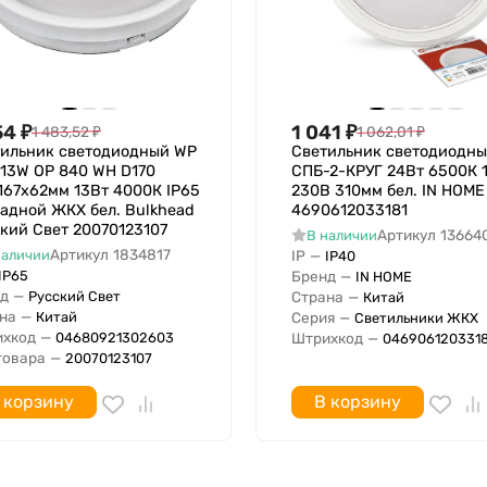
207 В
253 В
IP40
Да
1
54
₽
1 041
₽
1 483,52
₽
1 062,01
₽
Блестящий (-ая)
ильник светодиодный WP
Светильник светодиодн
 13W OP 840 WH D170
СПБ-2-КРУГ 24Вт 6500К 
167х62мм 13Вт 4000К IP65
230В 310мм бел. IN HOME
адной ЖКХ бел. Bulkhead
4690612033181
кий Свет 20070123107
Артикул
13664
В наличии
Артикул
1834817
наличии
IP
—
IP40
IP65
Бренд
—
IN HOME
д
—
Русский Свет
Страна
—
Китай
на
—
Китай
Серия
—
Светильники ЖКХ
хкод
—
04680921302603
Штрихкод
—
0469061203318
товара
—
20070123107
 корзину
В корзину