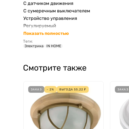
С датчиком движения
С сумеречным выключателем
Устройство управления
Регулируемый
Диаметр
Показать полностью
С выключателем
Теги:
Электрика
IN HOME
Материал корпуса
Тип лампы
Тип светильника
Смотрите также
Жаро-морозоустойчивый с
Жаро-морозоустойчивый по
Подходят для аварийного освещения
ЗАКАЗ
- 2%
ВЫГОДА
55,22
₽
ЗАКАЗ
Световой выход
Светораспределение
Материал плафона / рассеивателя
Ударопрочность
Зажигающее устройство