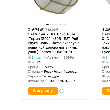
Номинальное напряжение с
Номинальное напряжение по
Степень защиты IP
В комплекте с лампой
Подходит для числа источников света
2 691
₽
1 4
2 746,22
₽
Тип поверхности
Светильник НББ 03-60-014
Свет
"Терма 1302" 1х60Вт E27 IP65
01 C
ПРА в комплекте
кругл. малый матов./корпус с
167х
Перфорированный отражатель
решеткой дерево липа (инд.
накл
упак.) Элетех 1005501031
Русс
Класс пожароопасности
Артикул
430896
В наличии
В 
IP
—
IP
—
IP65
Бренд
—
Брен
Элетех
Страна
—
Стра
Российская Федерация
Серия
—
Штри
Терма_дрв
Штрихкод
—
Код 
04680214045507
В корзину
В