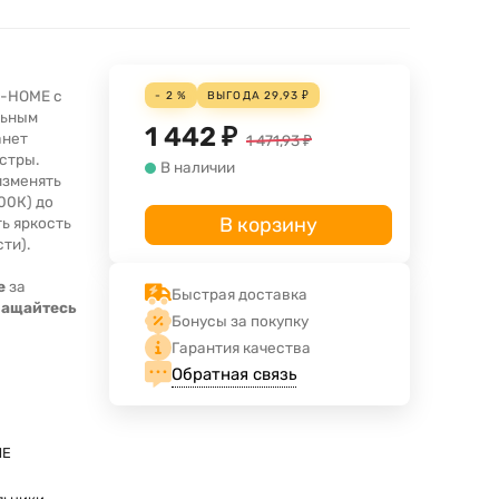
N-HOME с
- 2 %
ВЫГОДА
29,93
₽
льным
1 442
₽
анет
1 471,93
₽
стры.
В наличии
изменять
00К) до
В корзину
ть яркость
ти).
е
за
Быстрая доставка
ращайтесь
Бонусы за покупку
Гарантия качества
Обратная связь
ME