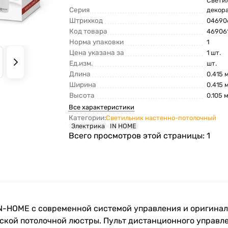
Свети
Серия
декор
Штрихкод
04690
Код товара
46906
Норма упаковки
1
Цена указана за
1 шт.
Ед.изм.
шт.
Длина
0.415 
Ширина
0.415 
Высота
0.105 
Все характеристики
Категории:
Светильник настенно-потолочный
Электрика
IN HOME
Всего просмотров этой страницы:
1
N-HOME с современной системой управления и оригинал
ской потолочной люстры. Пульт дистанционного управл