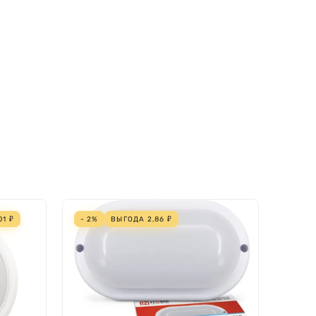
01
₽
- 2%
ВЫГОДА
2,86
₽
ЗАКА