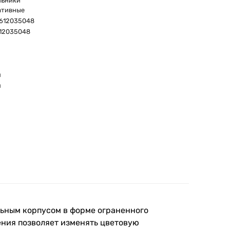
льники
ативные
612035048
12035048
м
м
м
ьным корпусом в форме ограненного
ения позволяет изменять цветовую