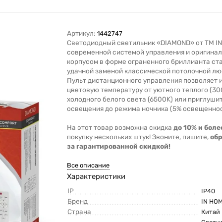
Артикул:
1442747
Светодиодный светильник «DIAMOND» от ТМ I
современной системой управления и оригина
корпусом в форме ограненного бриллианта ст
удачной заменой классической потолочной лю
Пульт дистанционного управления позволяет 
цветовую температуру от уютного теплого (30
холодного белого света (6500K) или приглуши
освещения до режима ночника (5% освещеннос
На этот товар возможна скидка
до 10% и боле
покупку нескольких штук! Звоните, пишите,
об
за гарантированной скидкой!
Все описание
Характеристики
IP
IP40
Бренд
IN HO
Страна
Китай