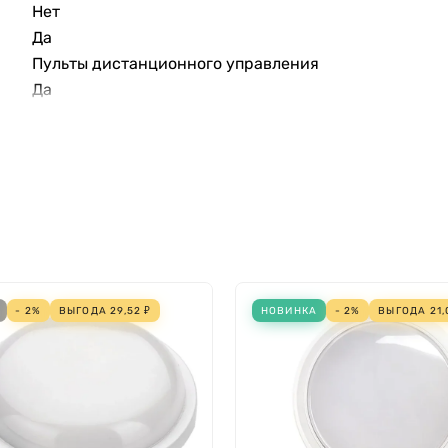
Нет
Да
Пульты дистанционного управления
Да
330 мм
Нет
Сталь
Светодиод
Светильник настенно-потолочный
1 град.C
40 град.C
Нет
- 2%
ВЫГОДА
29,52
₽
НОВИНКА
- 2%
ВЫГОДА
21,
Прямой/Непрямой
Симметричный
Пластик матовый
Не требуется