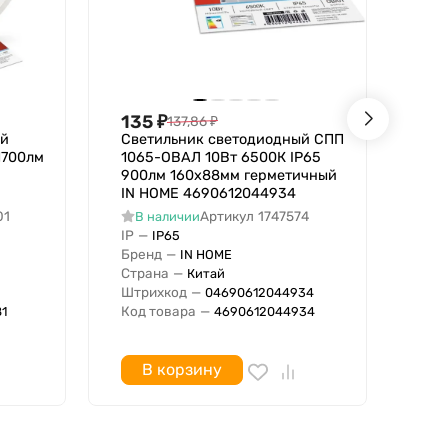
135
₽
4 
137,86
₽
ый
Светильник светодиодный СПП
Све
1700лм
1065-ОВАЛ 10Вт 6500К IP65
25 
900лм 160х88мм герметичный
300
IN HOME 4690612044934
IP6
Рус
01
Артикул
1747574
В наличии
IP
—
В
IP65
IP
Бренд
—
IN HOME
Бре
Страна
—
Китай
Стр
Штрихкод
—
04690612044934
Штр
Код товара
—
1
4690612044934
Код
В корзину