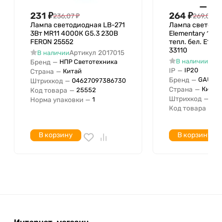
80-89 (класс
Индекс цветопередачи
231
₽
264
₽
236,07
₽
269,01
₽
1В)
Лампа светодиодная LB-271
Лампа светоди
С дистанционным управлением
3Вт MR11 4000К G5.3 230В
Нет
Elementary 10В
FERON 25552
тепл. бел. E14 
Диаметр
74 мм
33110
Артикул
2017015
В наличии
Класс энергоэффективности
A+
Арт
В наличии
Бренд
—
НПР Светотехника
IP
—
IP20
Страна
—
Китай
Световая отдача лампы
80 лм/Вт
Бренд
—
GAUSS
Штрихкод
—
04627097386730
Сила света
Страна
—
Китай
Код товара
—
25552
Форма колбы лампы
Таблетка
Штрихкод
—
046
Норма упаковки
—
1
Код товара
—
33
Длина
28 мм
Материал корпуса
В корзину
В корзину
Цветопередача
Возможно дистанционное
Нет
управление
Жаро-морозоустойчивый с
Жаро-морозоустойчивый по
Номинальное напряжение с
220 В
Номинальное напряжение по
240 В