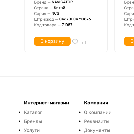
Бренд
—
Брен
NAVIGATOR
Страна
—
Стра
Китай
Серия
—
Сери
NCS
Штрихкод
—
Штри
04670004710876
Код товара
—
Код 
71087
В корзину
В
Интернет-магазин
Компания
Каталог
О компании
Бренды
Реквизиты
Услуги
Документы