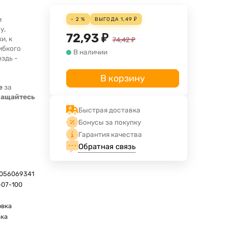
и
- 2 %
ВЫГОДА
1,49
₽
у,
72,93
₽
и, к
74,42
₽
ибкого
В наличии
здь -
В корзину
е
за
ращайтесь
Быстрая доставка
Бонусы за покупку
Гарантия качества
Обратная связь
056069341
-07-100
овка
вка