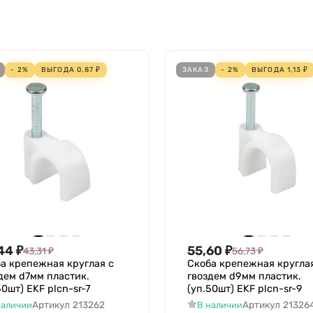
- 2%
ВЫГОДА
0,87
₽
ЗАКАЗ
- 2%
ВЫГОДА
1,13
₽
44
₽
55,60
₽
43,31
₽
56,73
₽
а крепежная круглая с
Скоба крепежная кругла
дем d7мм пластик.
гвоздем d9мм пластик.
50шт) EKF plcn-sr-7
(уп.50шт) EKF plcn-sr-9
Артикул
213262
Артикул
21326
наличии
В наличии