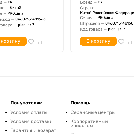
д
—
Бренд
—
EKF
EKF
на
—
Страна
—
Китай
Китай Российская Федерац
я
—
PROxima
Серия
—
PROxima
хкод
—
04607151481663
Штрихкод
—
0460715148168
товара
—
plcn-sr-7
Код товара
—
plcn-sr-9
 корзину
В корзину
Покупателям
Помощь
Условия оплаты
Сервисные центры
Условия доставки
Корпоративным
клиентам
Гарантия и возврат