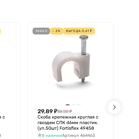
ЗАКАЗ
- 2%
ВЫГОДА
0,61
₽
ЗАКА
29,89
₽
35
30,50
₽
я с
Скоба крепежная круглая с
Ско
гвоздем СПК d6мм пластик.
гво
(уп.50шт) Fortisflex 49458
(уп
4
Артикул
464463
В наличии
В