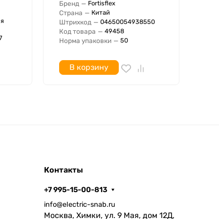
Бренд
—
Бре
Fortisflex
Страна
—
Стр
Китай
ия
Штрихкод
—
Сер
04650054938550
Код товара
—
Штр
49458
7
Норма упаковки
—
Код
50
В корзину
Контакты
+7 995-15-00-813
info@electric-snab.ru
Москва, Химки, ул. 9 Мая, дом 12Д,