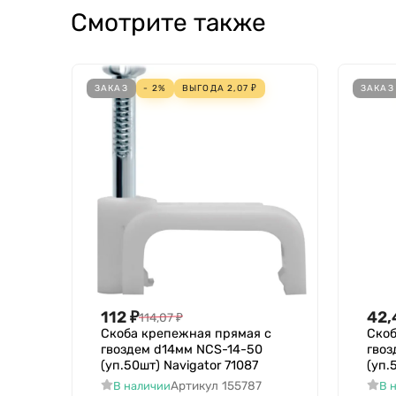
Смотрите также
ЗАКАЗ
- 2%
ВЫГОДА
2,07
₽
ЗАКАЗ
112
₽
42,
114,07
₽
Скоба крепежная прямая с
Скоб
гвоздем d14мм NCS-14-50
гвоз
(уп.50шт) Navigator 71087
(уп.
Артикул
155787
В наличии
В 