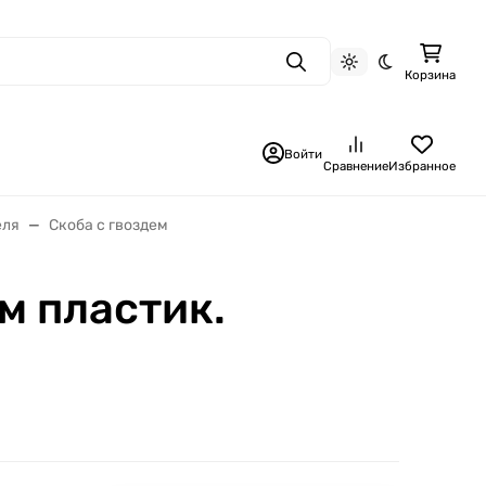
Поиск
Светлая тема
Темная тема
Корзина
Войти
Сравнение
Избранное
еля
Скоба с гвоздем
м пластик.