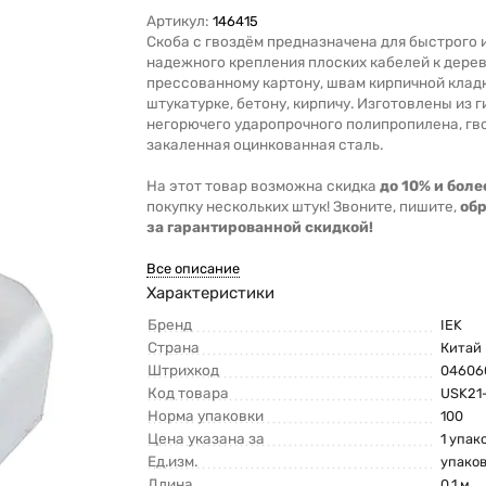
Артикул:
146415
Скоба с гвоздём предназначена для быстрого 
надежного крепления плоских кабелей к дерев
прессованному картону, швам кирпичной кладк
штукатурке, бетону, кирпичу. Изготовлены из г
негорючего ударопрочного полипропилена, гво
закаленная оцинкованная сталь.
На этот товар возможна скидка
до 10% и боле
покупку нескольких штук! Звоните, пишите,
об
за гарантированной скидкой!
Все описание
Характеристики
Бренд
IEK
Страна
Китай
Штрихкод
04606
Код товара
USK21
Норма упаковки
100
Цена указана за
1 упак
Ед.изм.
упако
Длина
0.1 м