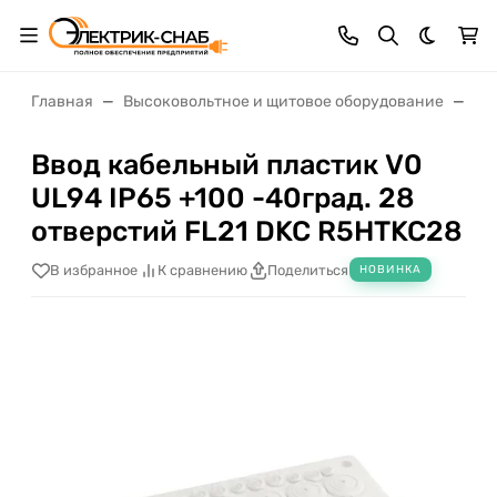
Темная 
Главная
Высоковольтное и щитовое оборудование
Щи
Ввод кабельный пластик V0
UL94 IP65 +100 -40град. 28
отверстий FL21 DKC R5HTKC28
В избранное
К сравнению
Поделиться
НОВИНКА