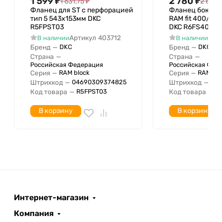
1 599
₽
2 780
₽
1 631,75
₽
2 836,
Фланец для ST с перфорацией
Фланец боково
тип 5 543х153мм DKC
RAM fit 400/45
R5FPST03
DKC R6FS4045
Артикул
403712
Арт
В наличии
В наличии
Бренд
—
Бренд
—
DKC
DKC
Страна
—
Страна
—
Российская Федерация
Российская Фед
Серия
—
Серия
—
RAM block
RAM blo
Штрихкод
—
Штрихкод
—
04690309374825
046
Код товара
—
Код товара
—
R5FPST03
R
В корзину
В корзину
Интернет-магазин
Компания