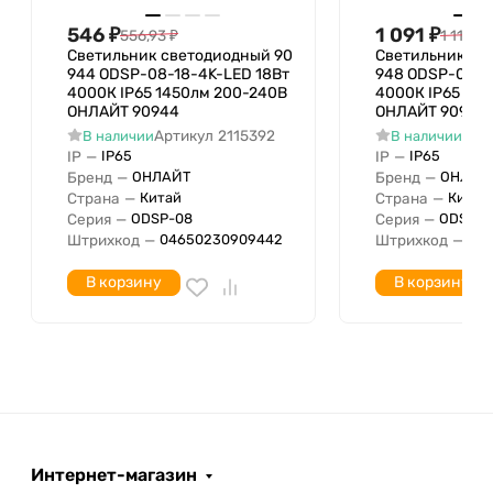
Нет
монтажа
546
₽
1 091
₽
556,93
₽
1 113,25
Количество полюсов
Светильник светодиодный 90
Светильник св
Длина
320 мм
944 ODSP-08-18-4K-LED 18Вт
948 ODSP-08-5
4000К IP65 1450лм 200-240В
4000К IP65 36
Высота/глубина
80 мм
ОНЛАЙТ 90944
ОНЛАЙТ 90948
Материал корпуса
Артикул
2115392
Арт
В наличии
В наличии
Тип лампы
LED несменный
IP
—
IP
—
IP65
IP65
Бренд
—
Бренд
—
ОНЛАЙТ
ОНЛАЙ
Встраиваемая длина
Страна
—
Страна
—
Китай
Китай
Подходит для организации
Серия
—
Серия
—
ODSP-08
ODSP-0
световых линий
Штрихкод
—
Штрихкод
—
04650230909442
04
Подходят для аварийного
Нет
В корзину
В корзину
освещения
Световой выход
Светораспределение
Материал плафона /
рассеивателя
Ударопрочность
Номинальное напряжение с
220 В
Интернет-магазин