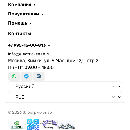
Номинальное напряжение по
220 В
Компания
Степень защиты IP
IP20
Покупателям
В комплекте с лампой
Да
Цветность света по стандарту
Помощь
EN 12464-1
Контакты
Бытовое
Специальное применение
(интерьерное)
+7 995-15-00-813
освещение
info@electric-snab.ru
Противопожарная защита "d"
Москва, Химки, ул. 9 Мая, дом 12Д, стр.2
Возможность покрытия
Пн—Пт 09:00 – 18:00
теплоизоляционным
воздействием
Подходит для числа
источников света
Подходит для монтажа на
Нет
стену
© 2026 Электрик-снаб
Предназначен для
Нет
встроенного монтажа