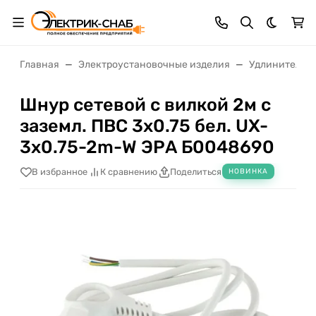
Темная 
Главная
Электроустановочные изделия
Удлинители, 
Шнур сетевой с вилкой 2м с
заземл. ПВС 3х0.75 бел. UX-
3x0.75-2m-W ЭРА Б0048690
В избранное
К сравнению
Поделиться
НОВИНКА