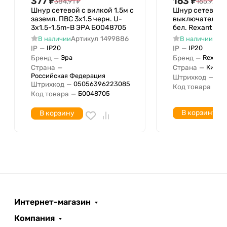
Нет
377
₽
163
₽
384,91
₽
165,92
₽
системно-ориентированных
Шнур сетевой с вилкой 1.5м с
Шнур сетевой 1
Маслостойкий
заземл. ПВС 3х1.5 черн. U-
Нет
выключателем 
3x1.5-1.5m-B ЭРА Б0048705
бел. Rexant 11-1
Класс реакции на огонь
Артикул
1499886
Арт
В наличии
В наличии
согласно EN 13501-6
IP
—
IP
—
IP20
IP20
Класс производства дыма в
Бренд
—
Бренд
—
Эра
Rexant
Страна
—
Страна
—
Китай
соответствии с EN 13501-6
Российская Федерация
Штрихкод
—
046
Класс искр/брызг согласно
Штрихкод
—
05056396223085
Код товара
—
11
Код товара
—
Б0048705
EN 13501-6
Кислотность по классу Евро
В корзину
В корзину
согласно EN 13501-6
Интернет-магазин
Компания