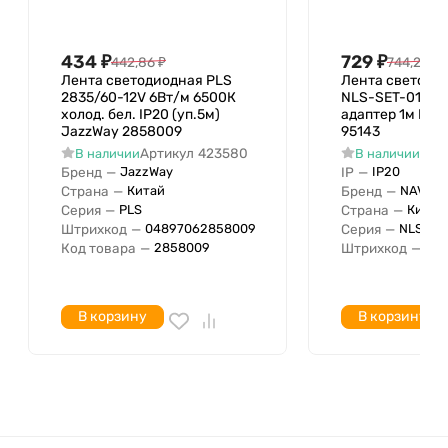
Минимальный радиус
изгиба
Потребляемая мощность 1
434
₽
729
₽
442,86
₽
744,20
₽
6 Вт
метра
Лента светодиодная PLS
Лента светодио
2835/60-12V 6Вт/м 6500К
NLS-SET-01 RG
Длина секции
100 мм
холод. бел. IP20 (уп.5м)
адаптер 1м IP20
С комплектом для
JazzWay 2858009
95143
Артикул
423580
Арт
В наличии
В наличии
подключения/соединения
Бренд
—
IP
—
JazzWay
IP20
С адаптером подключения
Страна
—
Бренд
—
Китай
NAVIGA
Количество источников
Серия
—
Страна
—
PLS
Китай
80
Штрихкод
—
Серия
—
04897062858009
NLS-SE
света на метр
Код товара
—
Штрихкод
—
2858009
04
Категория цветности
Нейтральный
Напряжение лампы с
24 В
Напряжение лампы по
24 В
В корзину
В корзину
Цветовая температура с
3800 К
Цветовая температура по
4200 К
Максимальная мощность
Цвет свечения
Белый
Световой поток 1 метра
900 лм