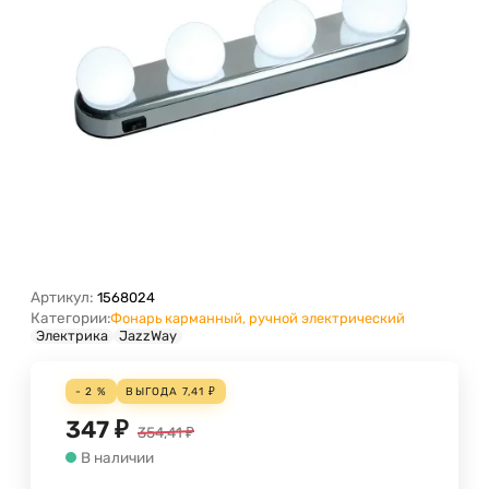
Артикул:
1568024
Категории:
Фонарь карманный, ручной электрический
Электрика
JazzWay
- 2 %
ВЫГОДА
7,41
₽
347
₽
354,41
₽
В наличии