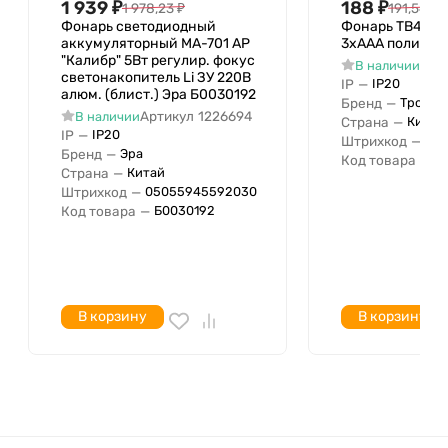
Зарядка от сети 220 В
1 939
₽
188
₽
1 978,23
₽
191,54
₽
Фонарь светодиодный
Фонарь TB4L 4
Дальность луча
аккумуляторный MA-701 АР
3хAAA полиб. Т
"Калибр" 5Вт регулир. фокус
Арт
В наличии
светонакопитель Li ЗУ 220В
IP
—
IP20
алюм. (блист.) Эра Б0030192
Бренд
—
Трофи
Артикул
1226694
В наличии
Страна
—
Китай
IP
—
IP20
Штрихкод
—
05
Бренд
—
Эра
Код товара
—
Б
Страна
—
Китай
Штрихкод
—
05055945592030
Код товара
—
Б0030192
В корзину
В корзину