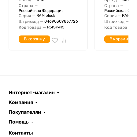
Страна
—
Страна
—
Российская Федерация
Российская Фед
Серия
—
Серия
—
RAM block
RAM blo
Штрихкод
—
Штрихкод
—
04690309837726
04
Код товара
—
Код товара
—
R5ISP415
R
В корзину
В корзину
Интернет-магазин
Компания
Покупателям
Помощь
Контакты