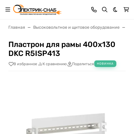
Темная 
Главная
Высоковольтное и щитовое оборудование
Щи
Пластрон для рамы 400х130
DKC R5ISP413
В избранное
К сравнению
Поделиться
НОВИНКА