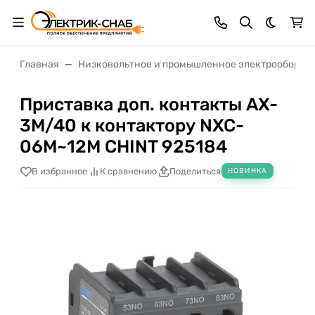
Темная 
Главная
Низковольтное и промышленное электрооборуд
Приставка доп. контакты AX-
3M/40 к контактору NXC-
06M~12M CHINT 925184
В избранное
К сравнению
Поделиться
НОВИНКА