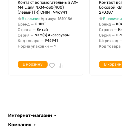
Контакт вспомогательный AX-
Контакт вспом
M4 L для NXM-630(400)
боковой КВБ32-
(левый) (R) CHINT 946941
270387
Артикул
1610156
Арт
В наличии
В наличии
Бренд
—
Бренд
—
CHINT
КЭАЗ
Страна
—
Страна
—
Китай
Китай
Серия
—
Серия
—
NXM(S) Аксессуары
ПРК
Код товара
—
Штрихкод
—
946941
04
Норма упаковки
—
Код товара
—
1
2
В корзину
В корзину
Интернет-магазин
Компания