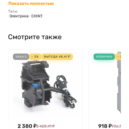
Показать полностью
Теги:
Электрика
CHINT
Смотрите также
ЗАКАЗ
- 2%
ВЫГОДА
48,41
₽
НОВИНКА
- 2%
2 380
₽
918
₽
2 428,41
₽
936,35
₽