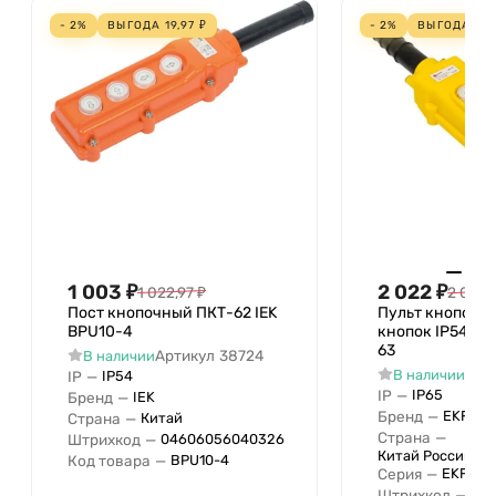
- 2%
ВЫГОДА
19,97
₽
- 2%
ВЫГОДА
41,
1 003
₽
2 022
₽
1 022,97
₽
2 063,
Пост кнопочный ПКТ-62 IEK
Пульт кнопочны
BPU10-4
кнопок IP54 PR
63
Артикул
38724
В наличии
Арт
В наличии
IP
—
IP54
IP
—
IP65
Бренд
—
IEK
Бренд
—
EKF
Страна
—
Китай
Страна
—
Штрихкод
—
04606056040326
Китай Российск
Код товара
—
BPU10-4
Серия
—
EKF
Штрихкод
—
046