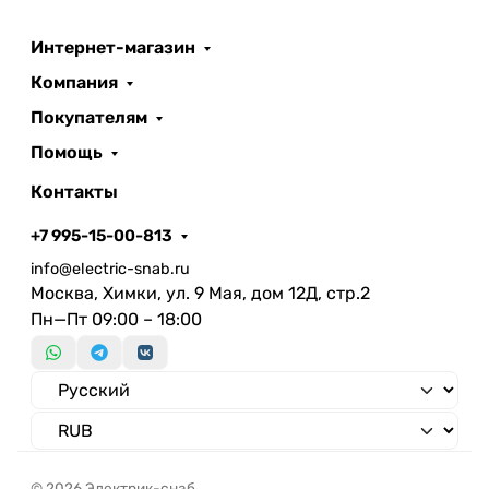
проводника с
Сечение многопроволочного гибкого
Интернет-магазин
проводника по
Компания
С контактной пастой
Покупателям
Помощь
Контакты
+7 995-15-00-813
info@electric-snab.ru
Москва, Химки, ул. 9 Мая, дом 12Д, стр.2
Пн—Пт 09:00 – 18:00
© 2026 Электрик-снаб