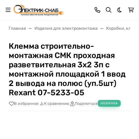
Темная 
Главная
Изделия для электромонтажа
Коробки, клем
Клемма строительно-
монтажная СМК проходная
разветвительная 3х2 3п с
монтажной площадкой 1 ввод
2 вывода на полюс (уп.5шт)
Rexant 07-5233-05
В избранное
К сравнению
Поделиться
НОВИНКА