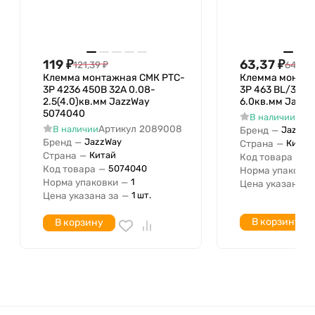
AWG с
Диапазон площади сечения по стандарту
AWG по
Номинальное поперечное сечение с
119
₽
63,37
₽
121,39
₽
64,66
Клемма монтажная СМК PTC-
Клемма монтаж
Номинальное поперечное сечение по
3P 4236 450В 32А 0.08-
3P 463 BL/3 450
Подходит для многопроволочных
2.5(4.0)кв.мм JazzWay
6.0кв.мм JazzW
Да
проводников
5074040
Арт
В наличии
Артикул
2089008
В наличии
Бренд
—
JazzWa
Подходит для гибкого провод(ник)а
Нет
Бренд
—
JazzWay
Страна
—
Китай
С рычагом управления
Да
Страна
—
Китай
Код товара
—
5
Сечение однопроволочного проводника
Код товара
—
5074040
Норма упаковки
Норма упаковки
—
1
Цена указана з
с
Цена указана за
—
1 шт.
Сечение однопроволочного проводника
по
В корзину
В корзину
Сечение особо тонкопроволочного
гибкого проводника без наконечника с
Сечение особо тонкопроволочного
гибкого проводника без наконечника по
Сечение многопроволочного гибкого