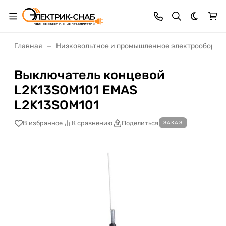
Темная 
Главная
Низковольтное и промышленное электрооборуд
Выключатель концевой
L2K13SOM101 EMAS
L2K13SOM101
В избранное
К сравнению
Поделиться
ЗАКАЗ