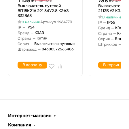
1 125
₽
788
₽
1 148,02
₽
803,98
₽
Выключатель путевой
Выключатель п
ВП15К21А 291 54У2.8 КЭАЗ
2112Б У2 КЭАЗ 
332863
Арт
В наличии
Артикул
1664770
В наличии
IP
—
IP65
IP
—
IP54
Бренд
—
КЭАЗ
Бренд
—
КЭАЗ
Страна
—
Китай
Страна
—
Китай
Серия
—
Выключ
Серия
—
Выключатели путевые
Штрихкод
—
04
Штрихкод
—
04600572565486
В корзину
В корзину
Интернет-магазин
Компания