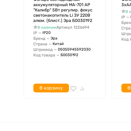
аккумуляторный MA-701 АР
3хAA
"Калибр" 5Вт регулир. фокус
В 
светонакопитель Li ЗУ 220В
IP
—
алюм. (блист.) Эра Б0030192
Брен
Артикул
1226694
В наличии
Стра
IP
—
IP20
Штри
Бренд
—
Эра
Код 
Страна
—
Китай
Штрихкод
—
05055945592030
Код товара
—
Б0030192
В корзину
В