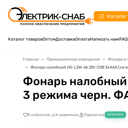
Каталог
Каталог товаров
Оптом
Доставка
Оплата
Написать нам!
FAQ
Главная
Промышленное освещение
Фонари и 
Фонарь налобный H5-L2W-bk 2Вт COB 3хAAA (не в
Фонарь налобный 
3 режима черн. Ф
В избранное
К сравнению
Поделиться
НОВИНКА