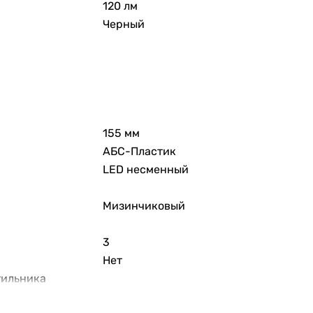
120 лм
Черный
155 мм
АБС-Пластик
LED несменный
Мизинчиковый
3
Нет
тильника