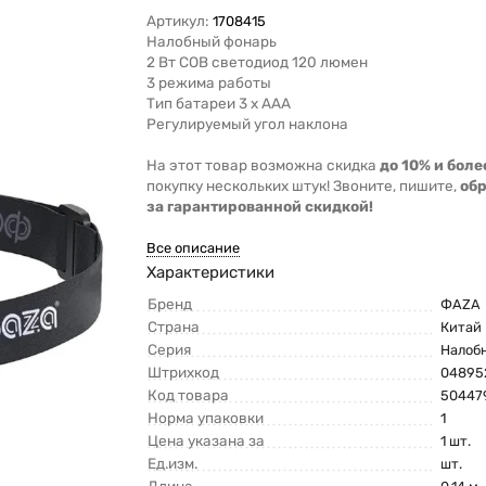
Артикул:
1708415
Налобный фонарь
2 Вт COB светодиод 120 люмен
3 режима работы
Тип батареи 3 х ААА
Регулируемый угол наклона
На этот товар возможна скидка
до 10% и боле
покупку нескольких штук! Звоните, пишите,
об
за гарантированной скидкой!
Все описание
Характеристики
Бренд
ФАZА
Страна
Китай
Серия
Налоб
Штрихкод
04895
Код товара
50447
Норма упаковки
1
Цена указана за
1 шт.
Ед.изм.
шт.