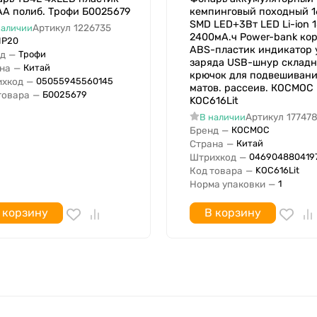
A полиб. Трофи Б0025679
кемпинговый походный 1
SMD LED+3Вт LED Li-ion 
Артикул
1226735
наличии
2400мА.ч Power-bank ко
IP20
ABS-пластик индикатор 
д
—
Трофи
заряда USB-шнур склад
на
—
Китай
крючок для подвешиван
хкод
—
05055945560145
матов. рассеив. КОСМОС
товара
—
Б0025679
KOC616Lit
Артикул
17747
В наличии
Бренд
—
КОСМОС
Страна
—
Китай
Штрихкод
—
046904880419
Код товара
—
KOC616Lit
Норма упаковки
—
1
 корзину
В корзину