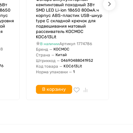
6Вт
кемпинговый походный 3Вт
3xA
18650
SMD LED Li-ion 18650 800мА.ч
пла
рпус
корпус ABS-пластик USB-шнур
пов
уровня
type C складной крючок для
дву
ной
подвешивания матовый
KO
ия
рассеиватель КОСМОС
В
KOC613Lit
Бре
Артикул
1774786
В наличии
Стр
88
Бренд
—
КОСМОС
Штр
Страна
—
Китай
Код
Штрихкод
—
04690488041952
Нор
76
Код товара
—
KOC613Lit
Норма упаковки
—
1
В корзину