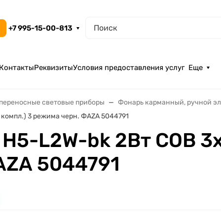
+7 995-15-00-813
Контакты
Реквизиты
Условия предоставления услуг
Еще
переносные световые приборы
Фонарь карманный, ручной э
 компл.) 3 режима черн. ФАZА 5044791
H5-L2W-bk 2Вт COB 3хA
АZА 5044791