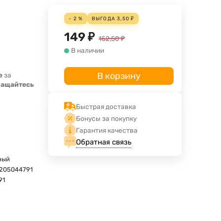
- 2 %
ВЫГОДА
3,50
₽
149
₽
152,50
₽
В наличии
В корзину
е
за
ращайтесь
Быстрая доставка
Бонусы за покупку
Гарантия качества
Обратная связь
ный
205044791
91